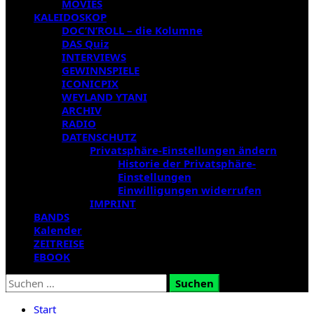
MOVIES
KALEIDOSKOP
DOC’N’ROLL – die Kolumne
DAS Quiz
INTERVIEWS
GEWINNSPIELE
ICONICPIX
WEYLAND YTANI
ARCHIV
RADIO
DATENSCHUTZ
Privatsphäre-Einstellungen ändern
Historie der Privatsphäre-
Einstellungen
Einwilligungen widerrufen
IMPRINT
BANDS
Kalender
ZEITREISE
EBOOK
Suchen
nach:
Start