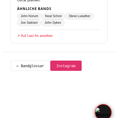
Oscar prämiert.
ÄHNLICHE BANDS
John Norum
Neal Schon
Steve Lukather
Joe Satriani
John Sykes
↗ Auf Last.fm ansehen
← Bandglossar
Instagram