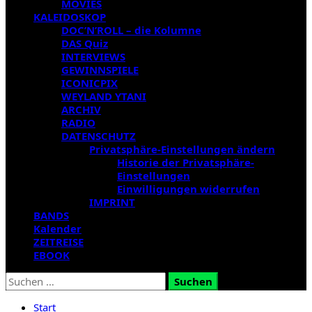
MOVIES
KALEIDOSKOP
DOC’N’ROLL – die Kolumne
DAS Quiz
INTERVIEWS
GEWINNSPIELE
ICONICPIX
WEYLAND YTANI
ARCHIV
RADIO
DATENSCHUTZ
Privatsphäre-Einstellungen ändern
Historie der Privatsphäre-
Einstellungen
Einwilligungen widerrufen
IMPRINT
BANDS
Kalender
ZEITREISE
EBOOK
Suchen
nach:
Start