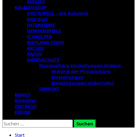
MOVIES
KALEIDOSKOP
DOC’N’ROLL – die Kolumne
DAS Quiz
INTERVIEWS
GEWINNSPIELE
ICONICPIX
WEYLAND YTANI
ARCHIV
RADIO
DATENSCHUTZ
Privatsphäre-Einstellungen ändern
Historie der Privatsphäre-
Einstellungen
Einwilligungen widerrufen
IMPRINT
BANDS
Kalender
ZEITREISE
EBOOK
Suchen
nach:
Start