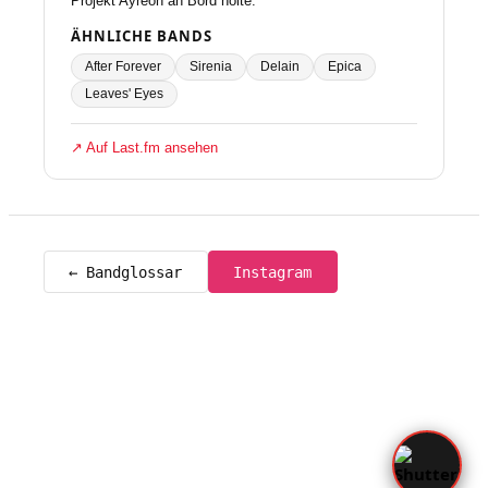
Projekt Ayreon an Bord holte.
ÄHNLICHE BANDS
After Forever
Sirenia
Delain
Epica
Leaves' Eyes
↗ Auf Last.fm ansehen
← Bandglossar
Instagram