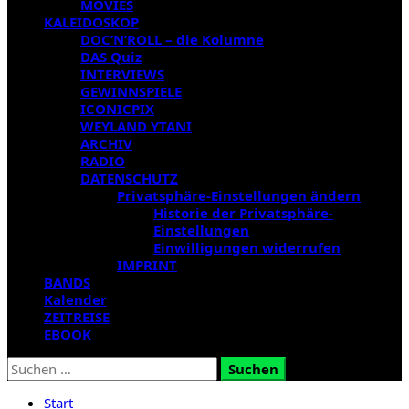
MOVIES
KALEIDOSKOP
DOC’N’ROLL – die Kolumne
DAS Quiz
INTERVIEWS
GEWINNSPIELE
ICONICPIX
WEYLAND YTANI
ARCHIV
RADIO
DATENSCHUTZ
Privatsphäre-Einstellungen ändern
Historie der Privatsphäre-
Einstellungen
Einwilligungen widerrufen
IMPRINT
BANDS
Kalender
ZEITREISE
EBOOK
Suchen
nach:
Start