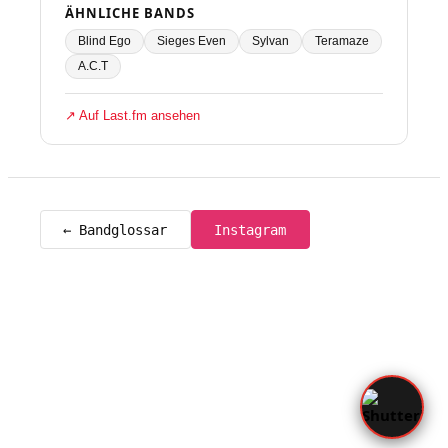
ÄHNLICHE BANDS
Blind Ego
Sieges Even
Sylvan
Teramaze
A.C.T
↗ Auf Last.fm ansehen
← Bandglossar
Instagram