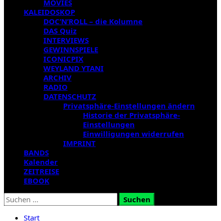
MOVIES
KALEIDOSKOP
DOC’N’ROLL – die Kolumne
DAS Quiz
INTERVIEWS
GEWINNSPIELE
ICONICPIX
WEYLAND YTANI
ARCHIV
RADIO
DATENSCHUTZ
Privatsphäre-Einstellungen ändern
Historie der Privatsphäre-
Einstellungen
Einwilligungen widerrufen
IMPRINT
BANDS
Kalender
ZEITREISE
EBOOK
Suchen
nach:
Start