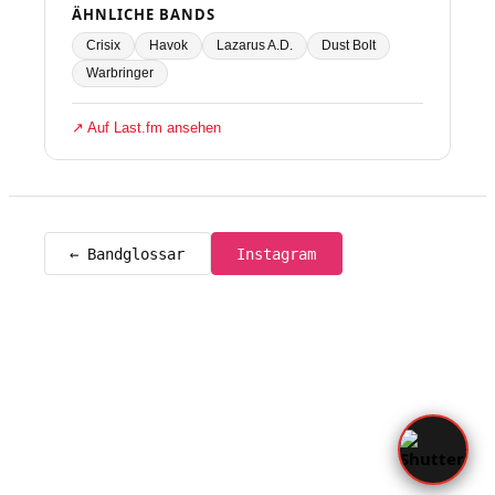
ÄHNLICHE BANDS
Crisix
Havok
Lazarus A.D.
Dust Bolt
Warbringer
↗ Auf Last.fm ansehen
← Bandglossar
Instagram