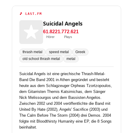
🎵 LAST.FM
Suicidal Angels
61.822
1.772.621
Hörer
Plays
thrash metal
speed metal
Greek
old school thrash metal
metal
Suicidal Angels ist eine griechische Thrash-Metal-
Band Die Band 2001 in Athen gegründet und besteht
heute aus dem Schlagzeuger Orpheas Tzortzopoulos,
dem Gitarristen Themis Katsimichas, dem Sänger
Nick Melissourgos und dem Bassisten Angelos.
Zwischen 2002 und 2004 veröffentlichte die Band mit
United By Hate (2002), Angels' Sacrifice (2003) und
The Calm Before The Storm (2004) drei Demos. 2004
folgte mit Bloodthirsty Humanity eine EP, die 8 Songs
beinhaltet.