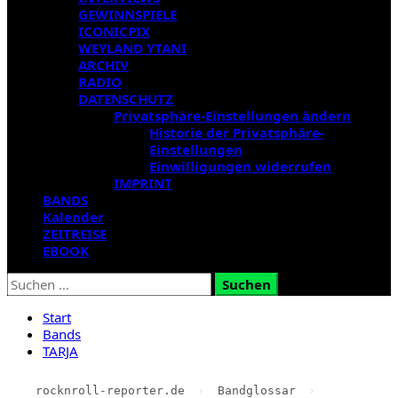
GEWINNSPIELE
ICONICPIX
WEYLAND YTANI
ARCHIV
RADIO
DATENSCHUTZ
Privatsphäre-Einstellungen ändern
Historie der Privatsphäre-
Einstellungen
Einwilligungen widerrufen
IMPRINT
BANDS
Kalender
ZEITREISE
EBOOK
Suchen
nach:
Start
Bands
TARJA
rocknroll-reporter.de
›
Bandglossar
›