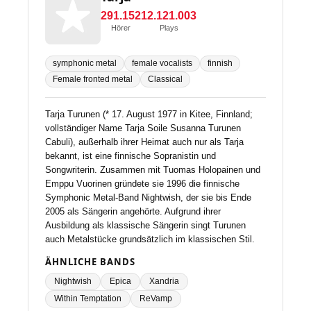
291.152
12.121.003
Hörer
Plays
symphonic metal
female vocalists
finnish
Female fronted metal
Classical
Tarja Turunen (* 17. August 1977 in Kitee, Finnland;
vollständiger Name Tarja Soile Susanna Turunen
Cabuli), außerhalb ihrer Heimat auch nur als Tarja
bekannt, ist eine finnische Sopranistin und
Songwriterin. Zusammen mit Tuomas Holopainen und
Emppu Vuorinen gründete sie 1996 die finnische
Symphonic Metal-Band Nightwish, der sie bis Ende
2005 als Sängerin angehörte. Aufgrund ihrer
Ausbildung als klassische Sängerin singt Turunen
auch Metalstücke grundsätzlich im klassischen Stil.
ÄHNLICHE BANDS
Nightwish
Epica
Xandria
Within Temptation
ReVamp