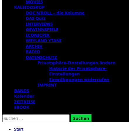
MOVIES
KALEIDOSKOP
DOC’N’ROLL – die Kolumne
DAS Quiz
INTERVIEWS
GEWINNSPIELE
ICONICPIX
WEYLAND YTANI
ARCHIV
RADIO
DATENSCHUTZ
Privatsphäre-Einstellungen ändern
Historie der Privatsphäre-
Einstellungen
Einwilligungen widerrufen
IMPRINT
BANDS
Kalender
ZEITREISE
EBOOK
Suchen
nach:
Start