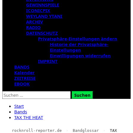
GEWINNSPIELE
ICONICPIX
WEYLAND YTANI
ARCHIV
RADIO
DATENSCHUTZ
Privatsphäre-Einstellungen ändern
Historie der Privatsphäre-
Einstellungen
Einwilligungen widerrufen
IMPRINT
BANDS
Kalender
ZEITREISE
EBOOK
Suchen
nach:
Start
Bands
TAX THE HEAT
rocknroll-reporter.de
›
Bandglossar
›
TAX