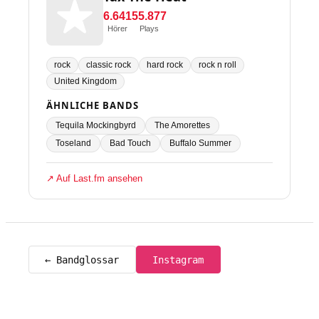
6.641
55.877
Hörer
Plays
rock
classic rock
hard rock
rock n roll
United Kingdom
ÄHNLICHE BANDS
Tequila Mockingbyrd
The Amorettes
Toseland
Bad Touch
Buffalo Summer
↗ Auf Last.fm ansehen
← Bandglossar
Instagram