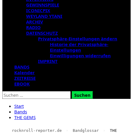
GEWINNSPIELE
ICONICPIX
WEYLAND YTANI
ARCHIV
RADIO
DATENSCHUTZ
Privatsphäre-Einstellungen ändern
Historie der Privatsphäre-
Einstellungen
Einwilligungen widerrufen
IMPRINT
BANDS
Kalender
ZEITREISE
EBOOK
Suchen
nach:
Start
Bands
THE GEMS
rocknroll-reporter.de
›
Bandglossar
›
THE