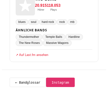
20.915
118.053
Hörer
Plays
blues
soul
hard rock
rock
rnb
ÄHNLICHE BANDS
Thundermother
Temple Balls
Hardline
The New Roses
Massive Wagons
↗ Auf Last.fm ansehen
← Bandglossar
Instagram