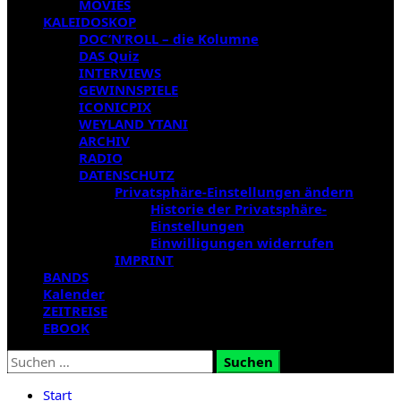
MOVIES
KALEIDOSKOP
DOC’N’ROLL – die Kolumne
DAS Quiz
INTERVIEWS
GEWINNSPIELE
ICONICPIX
WEYLAND YTANI
ARCHIV
RADIO
DATENSCHUTZ
Privatsphäre-Einstellungen ändern
Historie der Privatsphäre-
Einstellungen
Einwilligungen widerrufen
IMPRINT
BANDS
Kalender
ZEITREISE
EBOOK
Suchen
nach:
Start