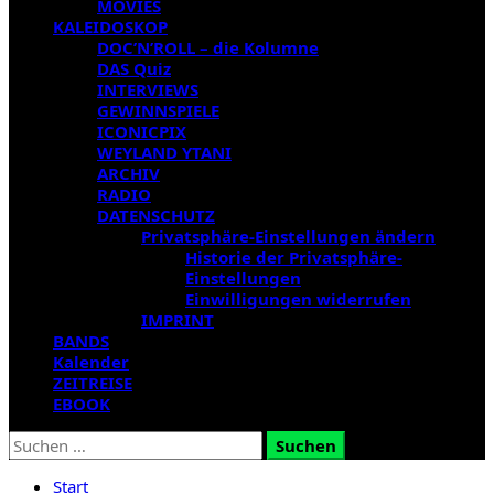
MOVIES
KALEIDOSKOP
DOC’N’ROLL – die Kolumne
DAS Quiz
INTERVIEWS
GEWINNSPIELE
ICONICPIX
WEYLAND YTANI
ARCHIV
RADIO
DATENSCHUTZ
Privatsphäre-Einstellungen ändern
Historie der Privatsphäre-
Einstellungen
Einwilligungen widerrufen
IMPRINT
BANDS
Kalender
ZEITREISE
EBOOK
Suchen
nach:
Start