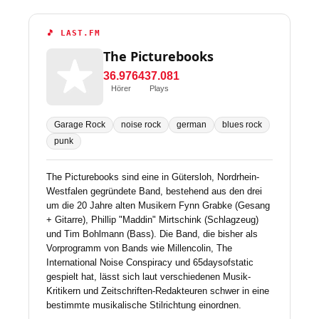
🎵 LAST.FM
The Picturebooks
36.976
437.081
Hörer
Plays
Garage Rock
noise rock
german
blues rock
punk
The Picturebooks sind eine in Gütersloh, Nordrhein-
Westfalen gegründete Band, bestehend aus den drei
um die 20 Jahre alten Musikern Fynn Grabke (Gesang
+ Gitarre), Phillip "Maddin" Mirtschink (Schlagzeug)
und Tim Bohlmann (Bass). Die Band, die bisher als
Vorprogramm von Bands wie Millencolin, The
International Noise Conspiracy und 65daysofstatic
gespielt hat, lässt sich laut verschiedenen Musik-
Kritikern und Zeitschriften-Redakteuren schwer in eine
bestimmte musikalische Stilrichtung einordnen.