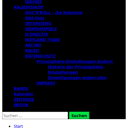
MOVIES
KALEIDOSKOP
DOC’N’ROLL – die Kolumne
DAS Quiz
INTERVIEWS
GEWINNSPIELE
ICONICPIX
WEYLAND YTANI
ARCHIV
RADIO
DATENSCHUTZ
Privatsphäre-Einstellungen ändern
Historie der Privatsphäre-
Einstellungen
Einwilligungen widerrufen
IMPRINT
BANDS
Kalender
ZEITREISE
EBOOK
Suchen
nach:
Start