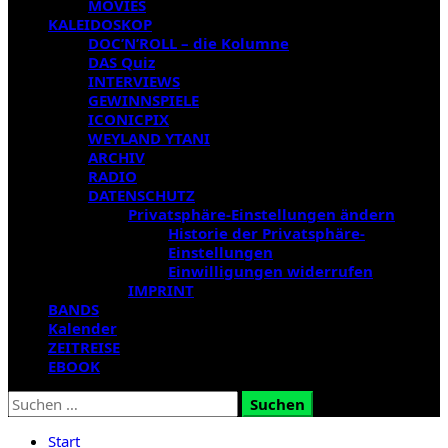
MOVIES
KALEIDOSKOP
DOC’N’ROLL – die Kolumne
DAS Quiz
INTERVIEWS
GEWINNSPIELE
ICONICPIX
WEYLAND YTANI
ARCHIV
RADIO
DATENSCHUTZ
Privatsphäre-Einstellungen ändern
Historie der Privatsphäre-
Einstellungen
Einwilligungen widerrufen
IMPRINT
BANDS
Kalender
ZEITREISE
EBOOK
Suchen
nach:
Start