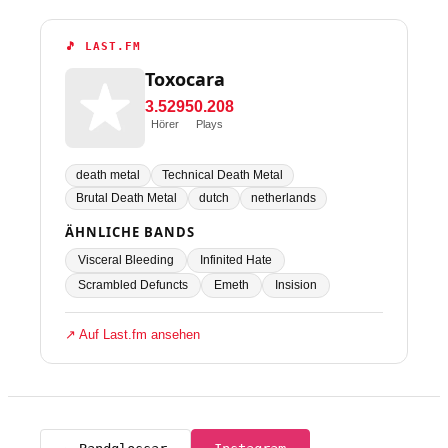
🎵 LAST.FM
Toxocara
3.529
50.208
Hörer
Plays
death metal
Technical Death Metal
Brutal Death Metal
dutch
netherlands
ÄHNLICHE BANDS
Visceral Bleeding
Infinited Hate
Scrambled Defuncts
Emeth
Insision
↗ Auf Last.fm ansehen