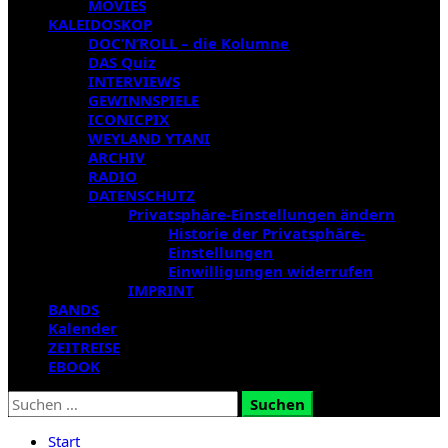
MOVIES
KALEIDOSKOP
DOC’N’ROLL – die Kolumne
DAS Quiz
INTERVIEWS
GEWINNSPIELE
ICONICPIX
WEYLAND YTANI
ARCHIV
RADIO
DATENSCHUTZ
Privatsphäre-Einstellungen ändern
Historie der Privatsphäre-
Einstellungen
Einwilligungen widerrufen
IMPRINT
BANDS
Kalender
ZEITREISE
EBOOK
Suchen
nach:
Start