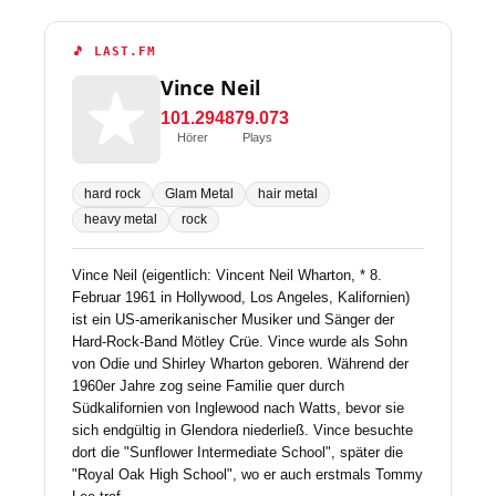
🎵 LAST.FM
Vince Neil
101.294
879.073
Hörer
Plays
hard rock
Glam Metal
hair metal
heavy metal
rock
Vince Neil (eigentlich: Vincent Neil Wharton, * 8.
Februar 1961 in Hollywood, Los Angeles, Kalifornien)
ist ein US-amerikanischer Musiker und Sänger der
Hard-Rock-Band Mötley Crüe. Vince wurde als Sohn
von Odie und Shirley Wharton geboren. Während der
1960er Jahre zog seine Familie quer durch
Südkalifornien von Inglewood nach Watts, bevor sie
sich endgültig in Glendora niederließ. Vince besuchte
dort die "Sunflower Intermediate School", später die
"Royal Oak High School", wo er auch erstmals Tommy