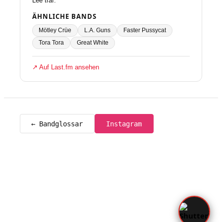
Lee traf.
ÄHNLICHE BANDS
Mötley Crüe
L.A. Guns
Faster Pussycat
Tora Tora
Great White
↗ Auf Last.fm ansehen
← Bandglossar
Instagram