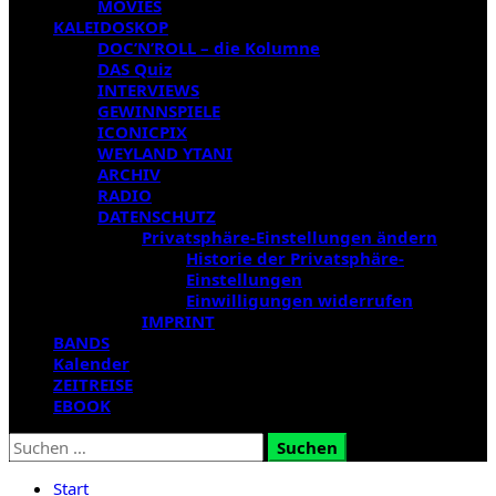
MOVIES
KALEIDOSKOP
DOC’N’ROLL – die Kolumne
DAS Quiz
INTERVIEWS
GEWINNSPIELE
ICONICPIX
WEYLAND YTANI
ARCHIV
RADIO
DATENSCHUTZ
Privatsphäre-Einstellungen ändern
Historie der Privatsphäre-
Einstellungen
Einwilligungen widerrufen
IMPRINT
BANDS
Kalender
ZEITREISE
EBOOK
Suchen
nach:
Start