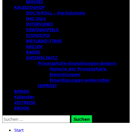
MOVIES
KALEIDOSKOP
DOC’N’ROLL – die Kolumne
DAS Quiz
INTERVIEWS
GEWINNSPIELE
ICONICPIX
WEYLAND YTANI
ARCHIV
RADIO
DATENSCHUTZ
Privatsphäre-Einstellungen ändern
Historie der Privatsphäre-
Einstellungen
Einwilligungen widerrufen
IMPRINT
BANDS
Kalender
ZEITREISE
EBOOK
Suchen
nach:
Start