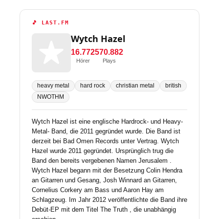
🎵 LAST.FM
Wytch Hazel
16.772
570.882
Hörer
Plays
heavy metal
hard rock
christian metal
british
NWOTHM
Wytch Hazel ist eine englische Hardrock- und Heavy-
Metal- Band, die 2011 gegründet wurde. Die Band ist
derzeit bei Bad Omen Records unter Vertrag. Wytch
Hazel wurde 2011 gegründet. Ursprünglich trug die
Band den bereits vergebenen Namen Jerusalem .
Wytch Hazel begann mit der Besetzung Colin Hendra
an Gitarren und Gesang, Josh Winnard an Gitarren,
Cornelius Corkery am Bass und Aaron Hay am
Schlagzeug. Im Jahr 2012 veröffentlichte die Band ihre
Debüt-EP mit dem Titel The Truth , die unabhängig