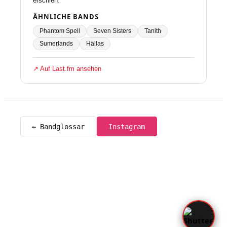
erschien.
ÄHNLICHE BANDS
Phantom Spell
Seven Sisters
Tanith
Sumerlands
Hällas
↗ Auf Last.fm ansehen
← Bandglossar
Instagram