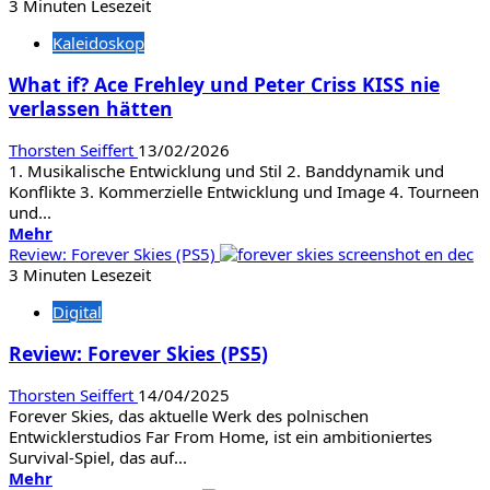
Review:
3 Minuten Lesezeit
City
Kaleidoskop
Bus
Manager
What if? Ace Frehley und Peter Criss KISS nie
(PS5)
verlassen hätten
Thorsten Seiffert
13/02/2026
1. Musikalische Entwicklung und Stil 2. Banddynamik und
Konflikte 3. Kommerzielle Entwicklung und Image 4. Tourneen
und...
Mehr
Mehr
Informationen
Review: Forever Skies (PS5)
über
3 Minuten Lesezeit
What
Digital
if?
Ace
Review: Forever Skies (PS5)
Frehley
und
Thorsten Seiffert
14/04/2025
Peter
Forever Skies, das aktuelle Werk des polnischen
Criss
Entwicklerstudios Far From Home, ist ein ambitioniertes
KISS
Survival-Spiel, das auf...
nie
Mehr
Mehr
verlassen