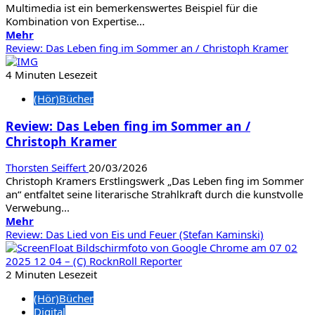
Multimedia ist ein bemerkenswertes Beispiel für die
Kombination von Expertise...
Mehr
Mehr
Informationen
Review: Das Leben fing im Sommer an / Christoph Kramer
über
Review:
4 Minuten Lesezeit
IK
(Hör)Bücher
Multimedia
T-
Review: Das Leben fing im Sommer an /
RackS
Christoph Kramer
Lurssen
Mastering
EQ
Thorsten Seiffert
20/03/2026
Christoph Kramers Erstlingswerk „Das Leben fing im Sommer
an“ entfaltet seine literarische Strahlkraft durch die kunstvolle
Verwebung...
Mehr
Mehr
Informationen
Review: Das Lied von Eis und Feuer (Stefan Kaminski)
über
Review:
Das
2 Minuten Lesezeit
Leben
(Hör)Bücher
fing
Digital
im