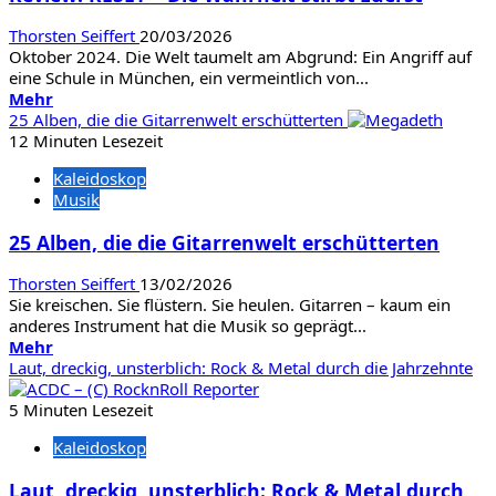
The
Thorsten Seiffert
20/03/2026
Hunter:
Oktober 2024. Die Welt taumelt am Abgrund: Ein Angriff auf
Call
eine Schule in München, ein vermeintlich von...
of
Mehr
Mehr
the
Informationen
25 Alben, die die Gitarrenwelt erschütterten
wild
über
12 Minuten Lesezeit
Review:
Kaleidoskop
RESET
Musik
–
Die
25 Alben, die die Gitarrenwelt erschütterten
Wahrheit
stirbt
Thorsten Seiffert
13/02/2026
zuerst
Sie kreischen. Sie flüstern. Sie heulen. Gitarren – kaum ein
anderes Instrument hat die Musik so geprägt...
Mehr
Mehr
Informationen
Laut, dreckig, unsterblich: Rock & Metal durch die Jahrzehnte
über
25
5 Minuten Lesezeit
Alben,
Kaleidoskop
die
die
Laut, dreckig, unsterblich: Rock & Metal durch
Gitarrenwelt