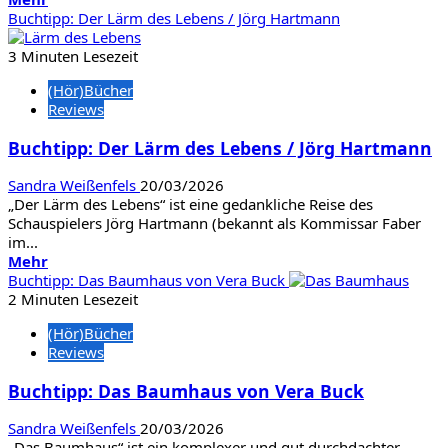
Informationen
Buchtipp: Der Lärm des Lebens / Jörg Hartmann
über
Buchtipp:
3 Minuten Lesezeit
Vatermal
(Hör)Bücher
/
Reviews
Necati
Öziri
Buchtipp: Der Lärm des Lebens / Jörg Hartmann
Sandra Weißenfels
20/03/2026
„Der Lärm des Lebens“ ist eine gedankliche Reise des
Schauspielers Jörg Hartmann (bekannt als Kommissar Faber
im...
Mehr
Mehr
Informationen
Buchtipp: Das Baumhaus von Vera Buck
über
2 Minuten Lesezeit
Buchtipp:
(Hör)Bücher
Der
Reviews
Lärm
des
Buchtipp: Das Baumhaus von Vera Buck
Lebens
/
Sandra Weißenfels
20/03/2026
Jörg
„Das Baumhaus“ ist ein komplexer und gut durchdachter