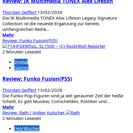
Review: IK Multimedia TONEX Alex Lifeson
Thorsten Seiffert
13/02/2026
Die IK Multimedia TONEX Alex Lifeson Legacy Signature
Collection ist die neueste Ergänzung zur bereits
umfangreichen Reihe...
Mehr
Mehr
Informationen
Review: Funko Fusion(PS5)
über
Review:
2 Minuten Lesezeit
IK
Digital
Multimedia
Games
TONEX
Alex
Review: Funko Fusion(PS5)
Lifeson
Thorsten Seiffert
13/02/2026
Die Funko Pop-Figuren sind ja seit geraumer Zeit der heiße
Scheiß. Es gibt Musiker, Comichelden, Politiker und...
Mehr
Mehr
Informationen
Review: Rath / Volker Kutscher
über
2 Minuten Lesezeit
Review:
(Hör)Bücher
Funko