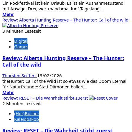
Ein Rockfestival ist kein Urlaub. Es ist ein Ausnahmezustand
mit Ansage. Drei, vier, manchmal fünf Tage lang...
Mehr
Mehr
Informationen
Review: Alberta Hunting Reserve – The Hunter: Call of the wild
über
Festival-
3 Minuten Lesezeit
Fibel:
Digital
Wie
Games
ihr
ein
Review: Alberta Hunting Reserve – The Hunter:
Rockfestival
Call of the wild
überlebt
Thorsten Seiffert
13/02/2026
theHunter: Call of the Wild ist so etwas wie das Doom Eternal
für Naturfreunde: Statt Dämonen ballert...
Mehr
Mehr
Informationen
Review: RESET – Die Wahrheit stirbt zuerst
über
2 Minuten Lesezeit
Review:
(Hör)Bücher
Alberta
Kaleidoskop
Hunting
Reserve
Review: RESET – Die Wahrheit stirbt zuerst
–