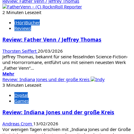
Informationen
Review: Father Venn / Jeffrey Thomas
über
Review:
2 Minuten Lesezeit
Sniper
(Hör)Bücher
Elite
Reviews
4
(Mac/IOS)
Review: Father Venn / Jeffrey Thomas
Thorsten Seiffert
20/03/2026
Jeffrey Thomas, bekannt für seine fesselnden Science-Fiction-
und Horrorromane, entführt uns mit seinem neuesten Werk
„Father Venn“...
Mehr
Mehr
Informationen
Review: Indiana Jones und der große Kreis
über
3 Minuten Lesezeit
Review:
Digital
Father
Games
Venn
/
Review: Indiana Jones und der große Kreis
Jeffrey
Thomas
Andreas Crom
13/02/2026
Vor wenigen Tagen erschien mit „Indiana Jones und der Große