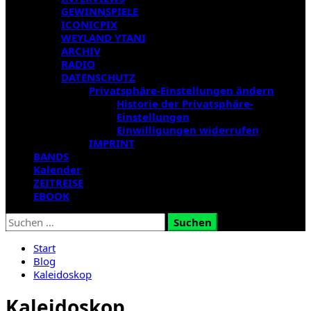
GEWINNSPIELE
ICONICPIX
WEYLAND YTANI
ARCHIV
RADIO
DATENSCHUTZ
Privatsphäre-Einstellungen ändern
Historie der Privatsphäre-
Einstellungen
Einwilligungen widerrufen
IMPRINT
BANDS
Kalender
ZEITREISE
EBOOK
Suchen
nach:
Start
Blog
Kaleidoskop
Kaleidoskop