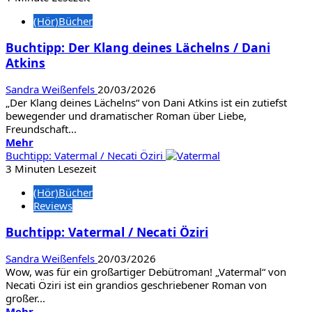
in
(Hör)Bücher
einem
anderen
Buchtipp: Der Klang deines Lächelns / Dani
Leben
Atkins
/
Christiane
Wünsche
Sandra Weißenfels
20/03/2026
„Der Klang deines Lächelns“ von Dani Atkins ist ein zutiefst
bewegender und dramatischer Roman über Liebe,
Freundschaft...
Mehr
Mehr
Informationen
Buchtipp: Vatermal / Necati Öziri
über
3 Minuten Lesezeit
Buchtipp:
(Hör)Bücher
Der
Reviews
Klang
deines
Buchtipp: Vatermal / Necati Öziri
Lächelns
/
Sandra Weißenfels
20/03/2026
Dani
Wow, was für ein großartiger Debütroman! „Vatermal“ von
Atkins
Necati Öziri ist ein grandios geschriebener Roman von
großer...
Mehr
Mehr