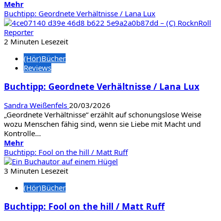
Mehr
Mehr
Informationen
Buchtipp: Geordnete Verhältnisse / Lana Lux
über
Buchtipp:
Issa
2 Minuten Lesezeit
/
(Hör)Bücher
Mirrianne
Reviews
Mahn
Buchtipp: Geordnete Verhältnisse / Lana Lux
Sandra Weißenfels
20/03/2026
„Geordnete Verhältnisse“ erzählt auf schonungslose Weise
wozu Menschen fähig sind, wenn sie Liebe mit Macht und
Kontrolle...
Mehr
Mehr
Informationen
Buchtipp: Fool on the hill / Matt Ruff
über
Buchtipp:
3 Minuten Lesezeit
Geordnete
(Hör)Bücher
Verhältnisse
/
Buchtipp: Fool on the hill / Matt Ruff
Lana
Lux