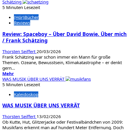
über
Schätzing
Review:ReSing
5 Minuten Lesezeit
von
(Hör)Bücher
IK
Reviews
Multimedia
Review: Spaceboy – Über David Bowie. Über mich
/ Frank Schätzing
Thorsten Seiffert
20/03/2026
Frank Schätzing war schon immer ein Mann für große
Themen. Ozeane, Bewusstsein, Klimakatastrophe – er denkt
gern...
Mehr
Mehr
Informationen
WAS MUSIK ÜBER UNS VERRÄT
über
5 Minuten Lesezeit
Review:
Kaleidoskop
Spaceboy
–
WAS MUSIK ÜBER UNS VERRÄT
Über
David
Thorsten Seiffert
13/02/2026
Bowie.
Ob Kutte, Hut, Glitzerjacke oder Festivalbändchen von 2009:
Über
Musikfans erkennt man auf hundert Meter Entfernung. Doch
mich