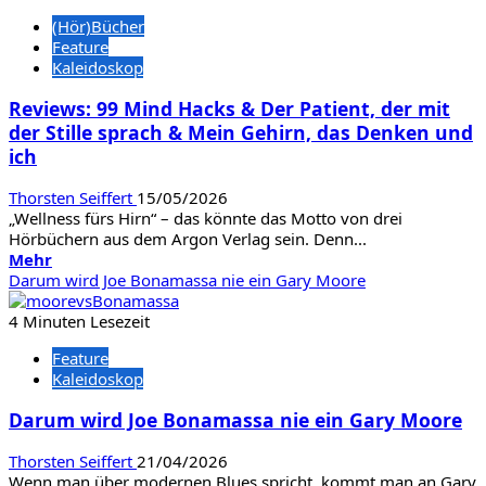
Warum
(Hör)Bücher
willst
Feature
du
Kaleidoskop
nicht
geknipst
Reviews: 99 Mind Hacks & Der Patient, der mit
werden,
der Stille sprach & Mein Gehirn, das Denken und
Rockstar?
ich
Thorsten Seiffert
15/05/2026
„Wellness fürs Hirn“ – das könnte das Motto von drei
Hörbüchern aus dem Argon Verlag sein. Denn...
Mehr
Mehr
Informationen
Darum wird Joe Bonamassa nie ein Gary Moore
über
Reviews:
4 Minuten Lesezeit
99
Feature
Mind
Kaleidoskop
Hacks
&
Darum wird Joe Bonamassa nie ein Gary Moore
Der
Patient,
Thorsten Seiffert
21/04/2026
der
Wenn man über modernen Blues spricht, kommt man an Gary
mit