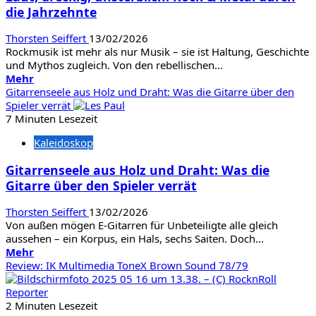
die Jahrzehnte
erschütterten
Thorsten Seiffert
13/02/2026
Rockmusik ist mehr als nur Musik – sie ist Haltung, Geschichte
und Mythos zugleich. Von den rebellischen...
Mehr
Mehr
Informationen
Gitarrenseele aus Holz und Draht: Was die Gitarre über den
über
Spieler verrät
Laut,
7 Minuten Lesezeit
dreckig,
Kaleidoskop
unsterblich:
Rock
Gitarrenseele aus Holz und Draht: Was die
&
Gitarre über den Spieler verrät
Metal
durch
die
Thorsten Seiffert
13/02/2026
Jahrzehnte
Von außen mögen E-Gitarren für Unbeteiligte alle gleich
aussehen – ein Korpus, ein Hals, sechs Saiten. Doch...
Mehr
Mehr
Informationen
Review: IK Multimedia ToneX Brown Sound 78/79
über
Gitarrenseele
aus
2 Minuten Lesezeit