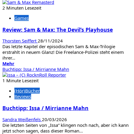
über
Review:
2 Minuten Lesezeit
Star
Games
Trucker
(XBox)
Review: Sam & Max: The Devil’s Playhouse
Thorsten Seiffert
28/11/2024
Das letzte Kapitel der episodischen Sam & Max-Trilogie
erstrahlt in neuem Glanz! Die Freelance-Polizei steht einem
ihrer...
Mehr
Mehr
Informationen
Buchtipp: Issa / Mirrianne Mahn
über
Review:
1 Minute Lesezeit
Sam
(Hör)Bücher
&
Reviews
Max:
The
Buchtipp: Issa / Mirrianne Mahn
Devil’s
Playhouse
Sandra Weißenfels
20/03/2026
Die letzten Seiten von „Issa“ klingen noch nach, aber ich kann
jetzt schon sagen, dass dieser Roman...