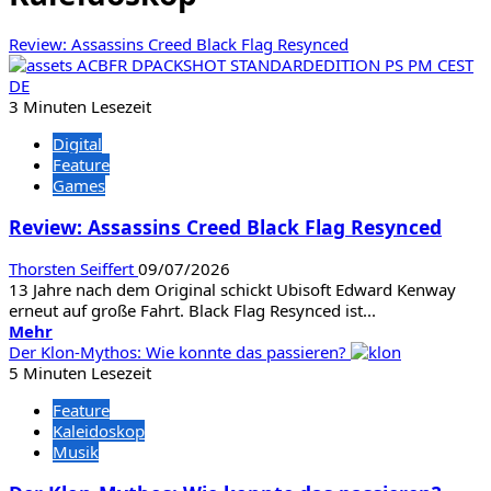
Review: Assassins Creed Black Flag Resynced
3 Minuten Lesezeit
Digital
Feature
Games
Review: Assassins Creed Black Flag Resynced
Thorsten Seiffert
09/07/2026
13 Jahre nach dem Original schickt Ubisoft Edward Kenway
erneut auf große Fahrt. Black Flag Resynced ist...
Mehr
Mehr
Informationen
Der Klon-Mythos: Wie konnte das passieren?
über
5 Minuten Lesezeit
Review:
Feature
Assassins
Kaleidoskop
Creed
Musik
Black
Flag