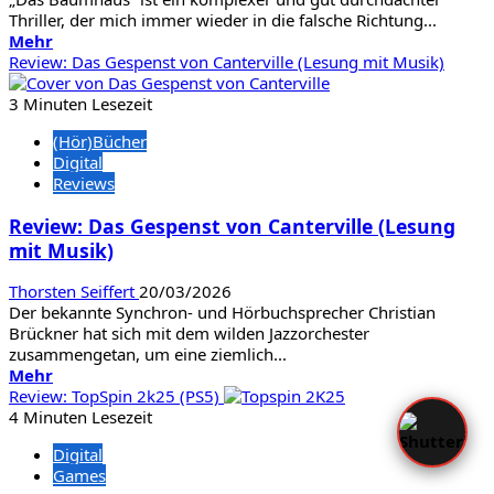
Hartmann
Thriller, der mich immer wieder in die falsche Richtung...
Mehr
Mehr
Informationen
Review: Das Gespenst von Canterville (Lesung mit Musik)
über
Buchtipp:
3 Minuten Lesezeit
Das
(Hör)Bücher
Baumhaus
Digital
von
Reviews
Vera
Buck
Review: Das Gespenst von Canterville (Lesung
mit Musik)
Thorsten Seiffert
20/03/2026
Der bekannte Synchron- und Hörbuchsprecher Christian
Brückner hat sich mit dem wilden Jazzorchester
zusammengetan, um eine ziemlich...
Mehr
Mehr
Informationen
Review: TopSpin 2k25 (PS5)
über
4 Minuten Lesezeit
Review:
Digital
Das
Games
Gespenst