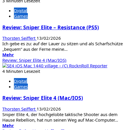
Review:
3 Minuten Lesezeit
Civilization
Digital
7
Games
Review: Sniper Elite – Resistance (PS5)
Thorsten Seiffert
13/02/2026
Ich gebe es zu: auf der Lauer zu sitzen und als Scharfschütze
„bequem“ aus der Ferne meine...
Mehr
Mehr
Informationen
Review: Sniper Elite 4 (Mac/IOS)
über
Review:
4 Minuten Lesezeit
Sniper
Digital
Elite
Games
–
Resistance
Review: Sniper Elite 4 (Mac/IOS)
(PS5)
Thorsten Seiffert
13/02/2026
Sniper Elite 4, der hochgelobte taktische Shooter aus dem
Hause Rebellion, hat nun seinen Weg auf Mac-Computer...
Mehr
Mehr