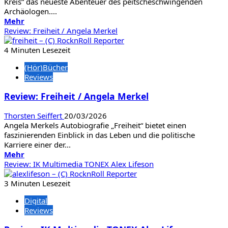
Kreis“ das neueste Abenteuer des peitscheschwingenden
Archäologen....
Mehr
Mehr
Informationen
Review: Freiheit / Angela Merkel
über
Review:
4 Minuten Lesezeit
Indiana
(Hör)Bücher
Jones
Reviews
und
der
Review: Freiheit / Angela Merkel
große
Kreis
Thorsten Seiffert
20/03/2026
Angela Merkels Autobiografie „Freiheit“ bietet einen
faszinierenden Einblick in das Leben und die politische
Karriere einer der...
Mehr
Mehr
Informationen
Review: IK Multimedia TONEX Alex Lifeson
über
Review:
3 Minuten Lesezeit
Freiheit
Digital
/
Reviews
Angela
Merkel