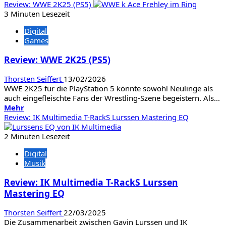
Informationen
Review: WWE 2K25 (PS5)
hätten
über
3 Minuten Lesezeit
Review:
Digital
Forever
Games
Skies
(PS5)
Review: WWE 2K25 (PS5)
Thorsten Seiffert
13/02/2026
WWE 2K25 für die PlayStation 5 könnte sowohl Neulinge als
auch eingefleischte Fans der Wrestling-Szene begeistern. Als...
Mehr
Mehr
Informationen
Review: IK Multimedia T-RackS Lurssen Mastering EQ
über
Review:
2 Minuten Lesezeit
WWE
Digital
2K25
Musik
(PS5)
Review: IK Multimedia T-RackS Lurssen
Mastering EQ
Thorsten Seiffert
22/03/2025
Die Zusammenarbeit zwischen Gavin Lurssen und IK