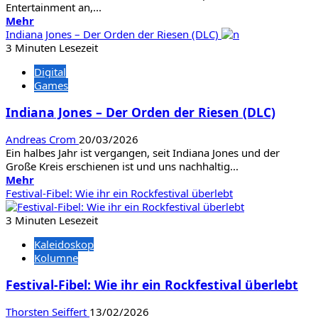
Entertainment an,...
Mehr
Mehr
Informationen
Indiana Jones – Der Orden der Riesen (DLC)
über
3 Minuten Lesezeit
Fata
Digital
Deum
Games
–
The
Indiana Jones – Der Orden der Riesen (DLC)
God
Sim
Andreas Crom
20/03/2026
(Early
Ein halbes Jahr ist vergangen, seit Indiana Jones und der
Access)
Große Kreis erschienen ist und uns nachhaltig...
Mehr
Mehr
Informationen
Festival-Fibel: Wie ihr ein Rockfestival überlebt
über
Indiana
3 Minuten Lesezeit
Jones
Kaleidoskop
–
Kolumne
Der
Orden
Festival-Fibel: Wie ihr ein Rockfestival überlebt
der
Riesen
Thorsten Seiffert
13/02/2026
(DLC)