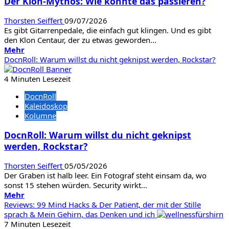
Der Klon-Mythos: Wie konnte das passieren?
Resynced
Thorsten Seiffert
09/07/2026
Es gibt Gitarrenpedale, die einfach gut klingen. Und es gibt
den Klon Centaur, der zu etwas geworden...
Mehr
Mehr
Informationen
DocnRoll: Warum willst du nicht geknipst werden, Rockstar?
über
Der
4 Minuten Lesezeit
Klon-
DocnRoll
Mythos:
Kaleidoskop
Wie
Kolumne
konnte
das
DocnRoll: Warum willst du nicht geknipst
passieren?
werden, Rockstar?
Thorsten Seiffert
05/05/2026
Der Graben ist halb leer. Ein Fotograf steht einsam da, wo
sonst 15 stehen würden. Security wirkt...
Mehr
Mehr
Informationen
Reviews: 99 Mind Hacks & Der Patient, der mit der Stille
über
sprach & Mein Gehirn, das Denken und ich
DocnRoll:
7 Minuten Lesezeit