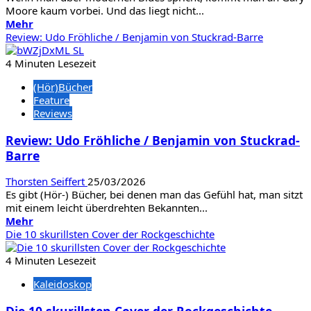
Moore kaum vorbei. Und das liegt nicht...
der
Mehr
Mehr
Stille
Informationen
Review: Udo Fröhliche / Benjamin von Stuckrad-Barre
sprach
über
&
Darum
4 Minuten Lesezeit
Mein
wird
Gehirn,
(Hör)Bücher
Joe
das
Feature
Bonamassa
Denken
Reviews
nie
und
ein
ich
Review: Udo Fröhliche / Benjamin von Stuckrad-
Gary
Barre
Moore
Thorsten Seiffert
25/03/2026
Es gibt (Hör-) Bücher, bei denen man das Gefühl hat, man sitzt
mit einem leicht überdrehten Bekannten...
Mehr
Mehr
Informationen
Die 10 skurillsten Cover der Rockgeschichte
über
Review:
4 Minuten Lesezeit
Udo
Kaleidoskop
Fröhliche
/
Die 10 skurillsten Cover der Rockgeschichte