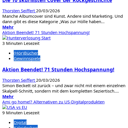
Benjamin
von
Thorsten Seiffert
20/03/2026
Stuckrad-
Manche Albumcover sind Kunst. Andere sind Marketing. Und
Barre
dann gibt es diese Kategorie „Was zur Hölle haben...
Mehr
Mehr
Informationen
Aktion Beendet! 71 Stunden Hochspannung!
über
Die
3 Minuten Lesezeit
10
(Hör)Bücher
skurillsten
Gewinnspiele
Cover
der
Aktion Beendet! 71 Stunden Hochspannung!
Rockgeschichte
Thorsten Seiffert
20/03/2026
Simon Beckett ist zurück – und zwar nicht mit einem einzelnen
Skalpell-Schnitt, sondern mit dem kompletten Seziertisch....
Mehr
Mehr
Informationen
Ami go home!? Alternativen zu US-Digitalprodukten
über
Aktion
9 Minuten Lesezeit
Beendet!
Digital
71
Kaleidoskop