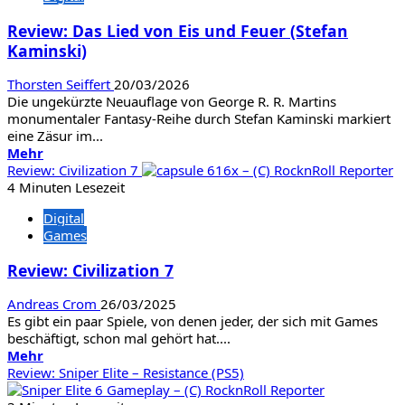
Sommer
Review: Das Lied von Eis und Feuer (Stefan
an
Kaminski)
/
Christoph
Kramer
Thorsten Seiffert
20/03/2026
Die ungekürzte Neuauflage von George R. R. Martins
monumentaler Fantasy-Reihe durch Stefan Kaminski markiert
eine Zäsur im...
Mehr
Mehr
Informationen
Review: Civilization 7
über
4 Minuten Lesezeit
Review:
Digital
Das
Games
Lied
von
Review: Civilization 7
Eis
und
Andreas Crom
26/03/2025
Feuer
Es gibt ein paar Spiele, von denen jeder, der sich mit Games
(Stefan
beschäftigt, schon mal gehört hat....
Kaminski)
Mehr
Mehr
Informationen
Review: Sniper Elite – Resistance (PS5)
über