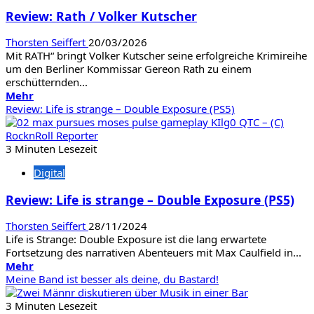
Fusion(PS5)
Review: Rath / Volker Kutscher
Thorsten Seiffert
20/03/2026
Mit RATH“ bringt Volker Kutscher seine erfolgreiche Krimireihe
um den Berliner Kommissar Gereon Rath zu einem
erschütternden...
Mehr
Mehr
Informationen
Review: Life is strange – Double Exposure (PS5)
über
Review:
Rath
3 Minuten Lesezeit
/
Digital
Volker
Kutscher
Review: Life is strange – Double Exposure (PS5)
Thorsten Seiffert
28/11/2024
Life is Strange: Double Exposure ist die lang erwartete
Fortsetzung des narrativen Abenteuers mit Max Caulfield in...
Mehr
Mehr
Informationen
Meine Band ist besser als deine, du Bastard!
über
Review:
3 Minuten Lesezeit