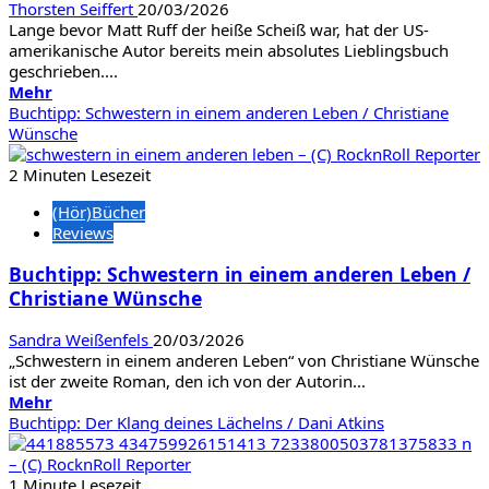
Thorsten Seiffert
20/03/2026
Lange bevor Matt Ruff der heiße Scheiß war, hat der US-
amerikanische Autor bereits mein absolutes Lieblingsbuch
geschrieben....
Mehr
Mehr
Informationen
Buchtipp: Schwestern in einem anderen Leben / Christiane
über
Wünsche
Buchtipp:
Fool
2 Minuten Lesezeit
on
(Hör)Bücher
the
Reviews
hill
/
Buchtipp: Schwestern in einem anderen Leben /
Matt
Christiane Wünsche
Ruff
Sandra Weißenfels
20/03/2026
„Schwestern in einem anderen Leben“ von Christiane Wünsche
ist der zweite Roman, den ich von der Autorin...
Mehr
Mehr
Informationen
Buchtipp: Der Klang deines Lächelns / Dani Atkins
über
Buchtipp:
Schwestern
1 Minute Lesezeit