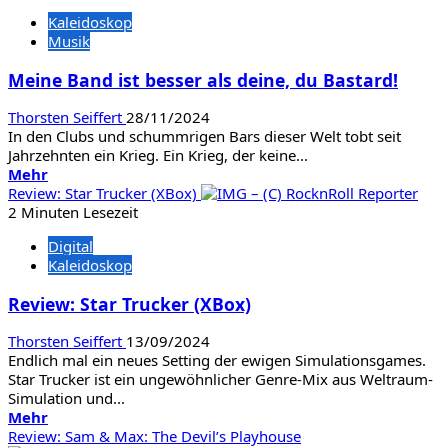
Life
Kaleidoskop
is
Musik
strange
–
Meine Band ist besser als deine, du Bastard!
Double
Exposure
Thorsten Seiffert
28/11/2024
(PS5)
In den Clubs und schummrigen Bars dieser Welt tobt seit
Jahrzehnten ein Krieg. Ein Krieg, der keine...
Mehr
Mehr
Informationen
Review: Star Trucker (XBox)
über
2 Minuten Lesezeit
Meine
Digital
Band
Kaleidoskop
ist
besser
Review: Star Trucker (XBox)
als
deine,
Thorsten Seiffert
13/09/2024
du
Endlich mal ein neues Setting der ewigen Simulationsgames.
Bastard!
Star Trucker ist ein ungewöhnlicher Genre-Mix aus Weltraum-
Simulation und...
Mehr
Mehr
Informationen
Review: Sam & Max: The Devil’s Playhouse