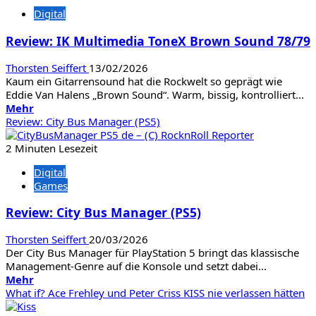
Holz
Digital
und
Draht:
Review: IK Multimedia ToneX Brown Sound 78/79
Was
die
Thorsten Seiffert
13/02/2026
Gitarre
Kaum ein Gitarrensound hat die Rockwelt so geprägt wie
über
Eddie Van Halens „Brown Sound“. Warm, bissig, kontrolliert...
den
Mehr
Mehr
Spieler
Informationen
Review: City Bus Manager (PS5)
verrät
über
Review:
2 Minuten Lesezeit
IK
Digital
Multimedia
Games
ToneX
Brown
Review: City Bus Manager (PS5)
Sound
78/79
Thorsten Seiffert
20/03/2026
Der City Bus Manager für PlayStation 5 bringt das klassische
Management-Genre auf die Konsole und setzt dabei...
Mehr
Mehr
Informationen
What if? Ace Frehley und Peter Criss KISS nie verlassen hätten
über