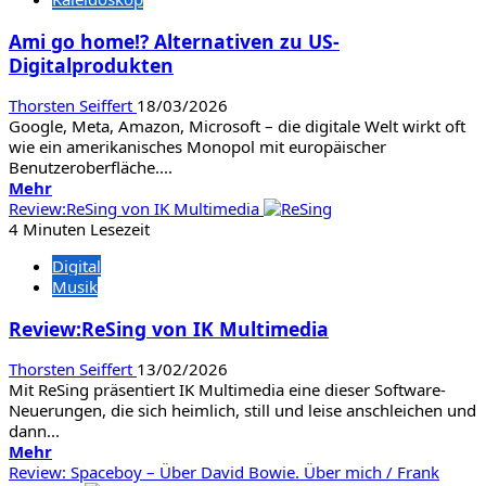
Stunden
Hochspannung!
Ami go home!? Alternativen zu US-
Digitalprodukten
Thorsten Seiffert
18/03/2026
Google, Meta, Amazon, Microsoft – die digitale Welt wirkt oft
wie ein amerikanisches Monopol mit europäischer
Benutzeroberfläche....
Mehr
Mehr
Informationen
Review:ReSing von IK Multimedia
über
4 Minuten Lesezeit
Ami
Digital
go
Musik
home!?
Alternativen
Review:ReSing von IK Multimedia
zu
US-
Thorsten Seiffert
13/02/2026
Digitalprodukten
Mit ReSing präsentiert IK Multimedia eine dieser Software-
Neuerungen, die sich heimlich, still und leise anschleichen und
dann...
Mehr
Mehr
Informationen
Review: Spaceboy – Über David Bowie. Über mich / Frank