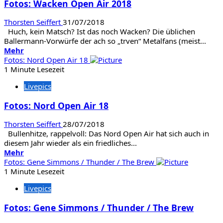
Fotos: Wacken Open Air 2018
Uriah
Heep
Thorsten Seiffert
31/07/2018
Huch, kein Matsch? Ist das noch Wacken? Die üblichen
Ballermann-Vorwürfe der ach so „trven“ Metalfans (meist...
Mehr
Mehr
Informationen
Fotos: Nord Open Air 18
über
1 Minute Lesezeit
Fotos:
Livepics
Wacken
Open
Fotos: Nord Open Air 18
Air
2018
Thorsten Seiffert
28/07/2018
Bullenhitze, rappelvoll: Das Nord Open Air hat sich auch in
diesem Jahr wieder als ein friedliches...
Mehr
Mehr
Informationen
Fotos: Gene Simmons / Thunder / The Brew
über
1 Minute Lesezeit
Fotos:
Livepics
Nord
Open
Fotos: Gene Simmons / Thunder / The Brew
Air
18