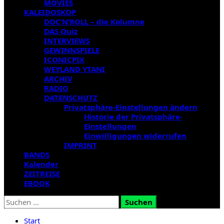
MOVIES
KALEIDOSKOP
DOC’N’ROLL – die Kolumne
DAS Quiz
INTERVIEWS
GEWINNSPIELE
ICONICPIX
WEYLAND YTANI
ARCHIV
RADIO
DATENSCHUTZ
Privatsphäre-Einstellungen ändern
Historie der Privatsphäre-
Einstellungen
Einwilligungen widerrufen
IMPRINT
BANDS
Kalender
ZEITREISE
EBOOK
Suchen
nach:
Start