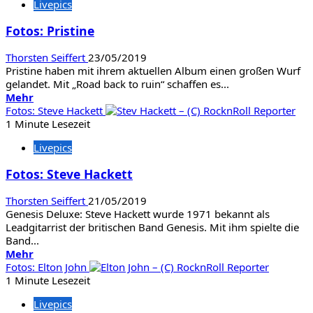
Livepics
Kustom
Kulture
Fotos: Pristine
Thorsten Seiffert
23/05/2019
Pristine haben mit ihrem aktuellen Album einen großen Wurf
gelandet. Mit „Road back to ruin“ schaffen es...
Mehr
Mehr
Informationen
Fotos: Steve Hackett
über
1 Minute Lesezeit
Fotos:
Livepics
Pristine
Fotos: Steve Hackett
Thorsten Seiffert
21/05/2019
Genesis Deluxe: Steve Hackett wurde 1971 bekannt als
Leadgitarrist der britischen Band Genesis. Mit ihm spielte die
Band...
Mehr
Mehr
Informationen
Fotos: Elton John
über
1 Minute Lesezeit
Fotos:
Livepics
Steve