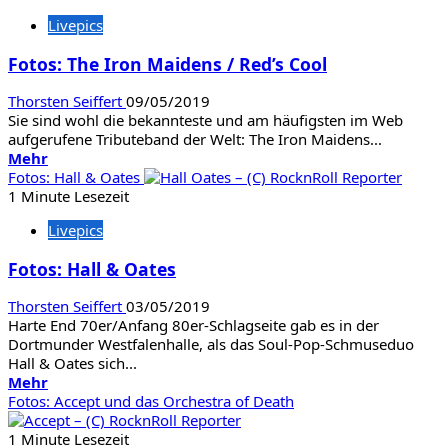
Pop
Livepics
Art
in
Fotos: The Iron Maidens / Red’s Cool
Oberhausen
Thorsten Seiffert
09/05/2019
Sie sind wohl die bekannteste und am häufigsten im Web
aufgerufene Tributeband der Welt: The Iron Maidens...
Mehr
Mehr
Informationen
Fotos: Hall & Oates
über
1 Minute Lesezeit
Fotos:
Livepics
The
Iron
Fotos: Hall & Oates
Maidens
/
Thorsten Seiffert
03/05/2019
Red’s
Harte End 70er/Anfang 80er-Schlagseite gab es in der
Cool
Dortmunder Westfalenhalle, als das Soul-Pop-Schmuseduo
Hall & Oates sich...
Mehr
Mehr
Informationen
Fotos: Accept und das Orchestra of Death
über
Fotos:
1 Minute Lesezeit