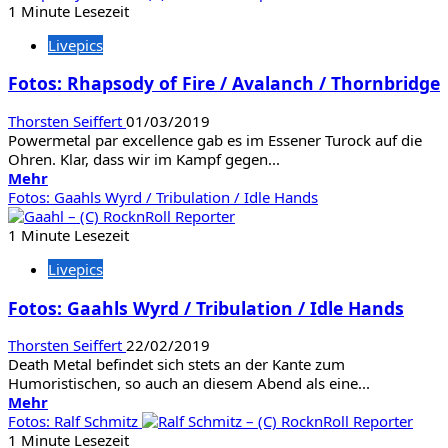
Fotos:
1 Minute Lesezeit
Blaze
Livepics
Bayley
Fotos: Rhapsody of Fire / Avalanch / Thornbridge
Thorsten Seiffert
01/03/2019
Powermetal par excellence gab es im Essener Turock auf die
Ohren. Klar, dass wir im Kampf gegen...
Mehr
Mehr
Informationen
Fotos: Gaahls Wyrd / Tribulation / Idle Hands
über
Fotos:
1 Minute Lesezeit
Rhapsody
Livepics
of
Fire
Fotos: Gaahls Wyrd / Tribulation / Idle Hands
/
Avalanch
Thorsten Seiffert
22/02/2019
/
Death Metal befindet sich stets an der Kante zum
Thornbridge
Humoristischen, so auch an diesem Abend als eine...
Mehr
Mehr
Informationen
Fotos: Ralf Schmitz
über
1 Minute Lesezeit