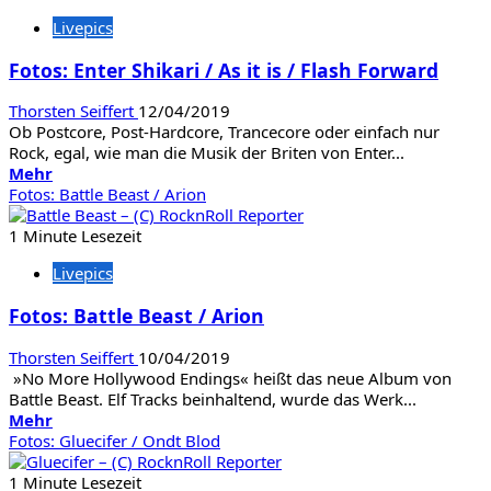
Avantasia
Livepics
Fotos: Enter Shikari / As it is / Flash Forward
Thorsten Seiffert
12/04/2019
Ob Postcore, Post-Hardcore, Trancecore oder einfach nur
Rock, egal, wie man die Musik der Briten von Enter...
Mehr
Mehr
Informationen
Fotos: Battle Beast / Arion
über
Fotos:
1 Minute Lesezeit
Enter
Livepics
Shikari
/
Fotos: Battle Beast / Arion
As
it
Thorsten Seiffert
10/04/2019
is
»No More Hollywood Endings« heißt das neue Album von
/
Battle Beast. Elf Tracks beinhaltend, wurde das Werk...
Flash
Mehr
Mehr
Forward
Informationen
Fotos: Gluecifer / Ondt Blod
über
Fotos:
1 Minute Lesezeit