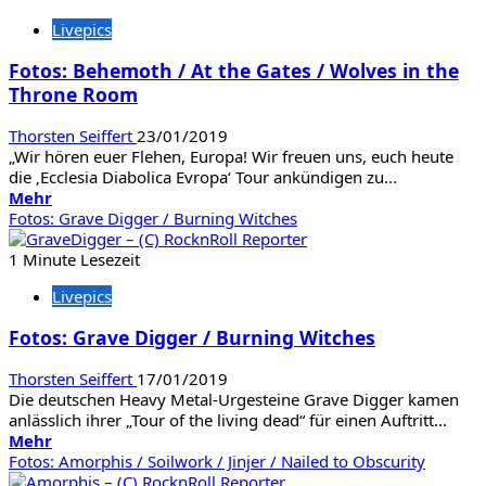
Fotos:
Livepics
Mastodon
/
Fotos: Behemoth / At the Gates / Wolves in the
Kvelertak
Throne Room
/
Mutoid
Man
Thorsten Seiffert
23/01/2019
„Wir hören euer Flehen, Europa! Wir freuen uns, euch heute
die ‚Ecclesia Diabolica Evropa‘ Tour ankündigen zu...
Mehr
Mehr
Informationen
Fotos: Grave Digger / Burning Witches
über
Fotos:
1 Minute Lesezeit
Behemoth
Livepics
/
At
Fotos: Grave Digger / Burning Witches
the
Gates
Thorsten Seiffert
17/01/2019
/
Die deutschen Heavy Metal-Urgesteine Grave Digger kamen
Wolves
anlässlich ihrer „Tour of the living dead“ für einen Auftritt...
in
Mehr
Mehr
the
Informationen
Fotos: Amorphis / Soilwork / Jinjer / Nailed to Obscurity
Throne
über
Room