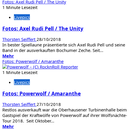
Informationen
Fotos: Axel Rudi Pell / The Unity
über
1 Minute Lesezeit
Fotos:
Livepics
Michael
Schenker
Fotos: Axel Rudi Pell / The Unity
Fest
/
Thorsten Seiffert
28/10/2018
Absolva
In bester Spiellaune präsentierte sich Axel Rudi Pell und seine
Band in der ausverkauften Bochumer Zeche. Seit...
Mehr
Mehr
Informationen
Fotos: Powerwolf / Amaranthe
über
Fotos:
1 Minute Lesezeit
Axel
Livepics
Rudi
Pell
Fotos: Powerwolf / Amaranthe
/
The
Thorsten Seiffert
27/10/2018
Unity
Restlos ausverkauft war die Oberhausener Turbinenhalle beim
Gastspiel der Kraftwölfe von Powerwolf auf ihrer Wolfsnächte-
Tour 2018. Seit Oktober...
Mehr
Mehr