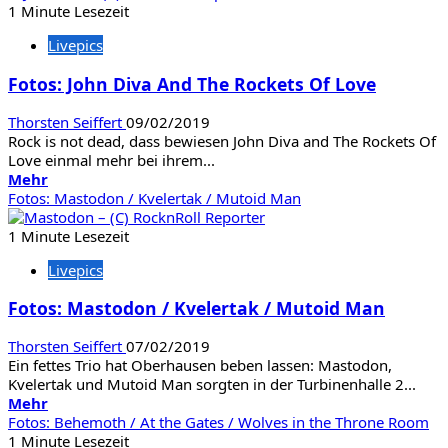
Fotos:
1 Minute Lesezeit
Steel
Livepics
Panther
/
Fotos: John Diva And The Rockets Of Love
Gus
G
Thorsten Seiffert
09/02/2019
Rock is not dead, dass bewiesen John Diva and The Rockets Of
Love einmal mehr bei ihrem...
Mehr
Mehr
Informationen
Fotos: Mastodon / Kvelertak / Mutoid Man
über
Fotos:
1 Minute Lesezeit
John
Livepics
Diva
And
Fotos: Mastodon / Kvelertak / Mutoid Man
The
Rockets
Thorsten Seiffert
07/02/2019
Of
Ein fettes Trio hat Oberhausen beben lassen: Mastodon,
Love
Kvelertak und Mutoid Man sorgten in der Turbinenhalle 2...
Mehr
Mehr
Informationen
Fotos: Behemoth / At the Gates / Wolves in the Throne Room
über
1 Minute Lesezeit