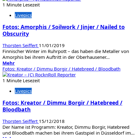
Fotos:
1 Minute Lesezeit
Grave
Livepics
Digger
/
Fotos: Amorphis / Soilwork / Jinjer / Nailed to
Burning
Obscurity
Witches
Thorsten Seiffert
11/01/2019
Finnischer Winter im Ruhrpott – das haben die Metaller von
Amorphis bei ihrem Auftritt in der Oberhausener...
Mehr
Mehr
Informationen
Fotos: Kreator / Dimmu Borgir / Hatebreed / Bloodbath
über
Fotos:
1 Minute Lesezeit
Amorphis
Livepics
/
Soilwork
Fotos: Kreator / Dimmu Borgir / Hatebreed /
/
Bloodbath
Jinjer
/
Nailed
Thorsten Seiffert
15/12/2018
to
Der Name ist Programm: Kreator, Dimmu Borgir, Hatebreed
Obscurity
und Bloodbath machen bei ihrem Gastspiel in Düsseldorf im...