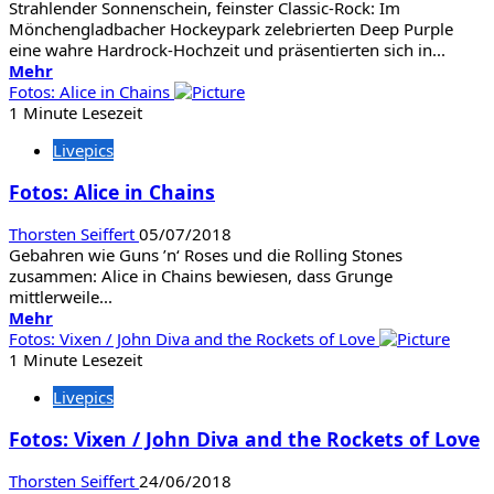
Strahlender Sonnenschein, feinster Classic-Rock: Im
Mönchengladbacher Hockeypark zelebrierten Deep Purple
eine wahre Hardrock-Hochzeit und präsentierten sich in...
Mehr
Mehr
Informationen
Fotos: Alice in Chains
über
1 Minute Lesezeit
Fotos:
Livepics
Deep
Purple
Fotos: Alice in Chains
/
Axel
Thorsten Seiffert
05/07/2018
Rudi
Gebahren wie Guns ’n‘ Roses und die Rolling Stones
Pell
zusammen: Alice in Chains bewiesen, dass Grunge
mittlerweile...
Mehr
Mehr
Informationen
Fotos: Vixen / John Diva and the Rockets of Love
über
1 Minute Lesezeit
Fotos:
Livepics
Alice
in
Fotos: Vixen / John Diva and the Rockets of Love
Chains
Thorsten Seiffert
24/06/2018