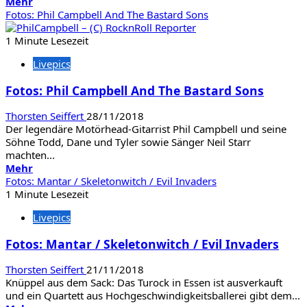
Mehr
Mehr
Informationen
Fotos: Phil Campbell And The Bastard Sons
über
Fotos:
1 Minute Lesezeit
Spock‘s
Livepics
Beard
/
Fotos: Phil Campbell And The Bastard Sons
The
Flower
Thorsten Seiffert
28/11/2018
Kings
Der legendäre Motörhead-Gitarrist Phil Campbell und seine
Söhne Todd, Dane und Tyler sowie Sänger Neil Starr
machten...
Mehr
Mehr
Informationen
Fotos: Mantar / Skeletonwitch / Evil Invaders
über
1 Minute Lesezeit
Fotos:
Livepics
Phil
Campbell
Fotos: Mantar / Skeletonwitch / Evil Invaders
And
The
Thorsten Seiffert
21/11/2018
Bastard
Knüppel aus dem Sack: Das Turock in Essen ist ausverkauft
Sons
und ein Quartett aus Hochgeschwindigkeitsballerei gibt dem...