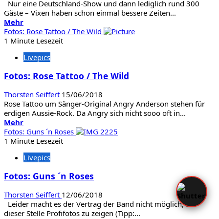
Nur eine Deutschland-Show und dann lediglich rund 300
Gäste – Vixen haben schon einmal bessere Zeiten...
Mehr
Mehr
Informationen
Fotos: Rose Tattoo / The Wild
über
1 Minute Lesezeit
Fotos:
Livepics
Vixen
/
Fotos: Rose Tattoo / The Wild
John
Diva
Thorsten Seiffert
15/06/2018
and
Rose Tattoo um Sänger-Original Angry Anderson stehen für
the
erdigen Aussie-Rock. Da Angry sich nicht sooo oft in...
Rockets
Mehr
Mehr
of
Informationen
Fotos: Guns ´n Roses
Love
über
1 Minute Lesezeit
Fotos:
Livepics
Rose
Tattoo
Fotos: Guns ´n Roses
/
The
Thorsten Seiffert
12/06/2018
Wild
Leider macht es der Vertrag der Band nicht möglich, an
dieser Stelle Profifotos zu zeigen (Tipp:...