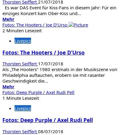
Thorsten Seiffert
21/07/2018
Es war DAS Event für Kiss-Fans in diesem Jahr: Für ein
einziges Konzert kam Ober-Kiss und...
Mehr
Mehr
Informationen
Fotos: The Hooters / Joe D’Urso
über
2 Minuten Lesezeit
Fotos:
Livepics
Gene
Simmons
Fotos: The Hooters / Joe D’Urso
/
Thunder
Thorsten Seiffert
17/07/2018
/
Als „The Hooters“ 1980 erstmals in der Musikszene von
The
Philadelphia auftauchen, erobern sie mit rasanter
Brew
Geschwindigkeit die...
Mehr
Mehr
Informationen
Fotos: Deep Purple / Axel Rudi Pell
über
1 Minute Lesezeit
Fotos:
Livepics
The
Hooters
Fotos: Deep Purple / Axel Rudi Pell
/
Joe
Thorsten Seiffert
08/07/2018
D’Urso