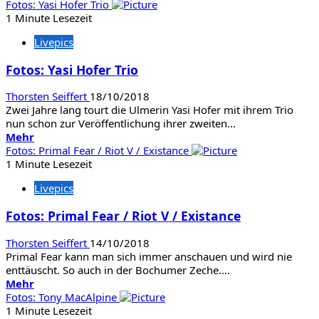
Informationen
Fotos: Yasi Hofer Trio
über
1 Minute Lesezeit
Fotos:
Livepics
Glenn
Hughes
Fotos: Yasi Hofer Trio
Thorsten Seiffert
18/10/2018
Zwei Jahre lang tourt die Ulmerin Yasi Hofer mit ihrem Trio
nun schon zur Veröffentlichung ihrer zweiten...
Mehr
Mehr
Informationen
Fotos: Primal Fear / Riot V / Existance
über
1 Minute Lesezeit
Fotos:
Livepics
Yasi
Hofer
Fotos: Primal Fear / Riot V / Existance
Trio
Thorsten Seiffert
14/10/2018
Primal Fear kann man sich immer anschauen und wird nie
enttäuscht. So auch in der Bochumer Zeche....
Mehr
Mehr
Informationen
Fotos: Tony MacAlpine
über
1 Minute Lesezeit