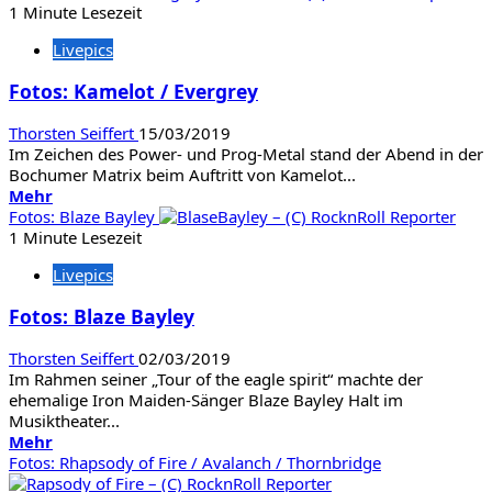
über
1 Minute Lesezeit
Fotos:
Livepics
Rock
meets
Fotos: Kamelot / Evergrey
Classic
Thorsten Seiffert
15/03/2019
Im Zeichen des Power- und Prog-Metal stand der Abend in der
Bochumer Matrix beim Auftritt von Kamelot...
Mehr
Mehr
Informationen
Fotos: Blaze Bayley
über
1 Minute Lesezeit
Fotos:
Livepics
Kamelot
/
Fotos: Blaze Bayley
Evergrey
Thorsten Seiffert
02/03/2019
Im Rahmen seiner „Tour of the eagle spirit“ machte der
ehemalige Iron Maiden-Sänger Blaze Bayley Halt im
Musiktheater...
Mehr
Mehr
Informationen
Fotos: Rhapsody of Fire / Avalanch / Thornbridge
über