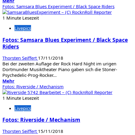
Mehr
Mehr
Informationen
Fotos: Samsara Blues Experiment / Black Space Riders
über
Fotos:
1 Minute Lesezeit
Mantar
Livepics
/
Skeletonwitch
Fotos: Samsara Blues Experiment / Black Space
/
Riders
Evil
Invaders
Thorsten Seiffert
17/11/2018
Bei der zweiten Auflage der Rock Hard Night im urigen
Dortmunder Musiktheater Piano gaben sich die Stoner-
Psychedelic-Prog-Rocker...
Mehr
Mehr
Informationen
Fotos: Riverside / Mechanism
über
Fotos:
1 Minute Lesezeit
Samsara
Livepics
Blues
Experiment
Fotos: Riverside / Mechanism
/
Black
Thorsten Seiffert
15/11/2018
Space