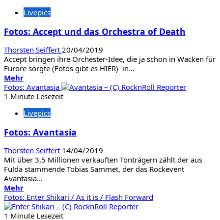
Hall
Livepics
&
Oates
Fotos: Accept und das Orchestra of Death
Thorsten Seiffert
20/04/2019
Accept bringen ihre Orchester-Idee, die ja schon in Wacken für
Furore sorgte (Fotos gibt es HIER) in...
Mehr
Mehr
Informationen
Fotos: Avantasia
über
1 Minute Lesezeit
Fotos:
Livepics
Accept
und
Fotos: Avantasia
das
Orchestra
Thorsten Seiffert
14/04/2019
of
Mit über 3,5 Millionen verkauften Tonträgern zählt der aus
Death
Fulda stammende Tobias Sammet, der das Rockevent
Avantasia...
Mehr
Mehr
Informationen
Fotos: Enter Shikari / As it is / Flash Forward
über
Fotos:
1 Minute Lesezeit