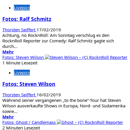
Fotos:
Livepics
Gaahls
Wyrd
Fotos: Ralf Schmitz
/
Tribulation
Thorsten Seiffert
17/02/2019
/
Achtung, nö RöcknRöll: Am Sonntag verschlug es den
Idle
RocknRoll Reporter zur Comedy: Ralf Schmitz gagte sich
Hands
durch...
Mehr
Mehr
Informationen
Fotos: Steven Wilson
über
1 Minute Lesezeit
Fotos:
Livepics
Ralf
Schmitz
Fotos: Steven Wilson
Thorsten Seiffert
16/02/2019
Während seiner vergangenen „to the bone“-Tour hat Steven
Wilson ausverkaufte Shows in Europa, Nord- und Südamerika
sowie...
Mehr
Mehr
Informationen
Fotos: Ghost / Candlemass
über
2 Minuten Lesezeit