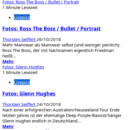
Informationen
Fotos: Ross The Boss / Bullet / Portrait
über
1 Minute Lesezeit
Fotos:
Livepics
Powerwolf
/
Fotos: Ross The Boss / Bullet / Portrait
Amaranthe
Thorsten Seiffert
26/10/2018
Mehr Manowar als Manowar selbst (und weniger peinlich):
Ross The Boss, der mit Nachnamen eigentlich Friedman
heißt...
Mehr
Mehr
Informationen
Fotos: Glenn Hughes
über
1 Minute Lesezeit
Fotos:
Livepics
Ross
The
Fotos: Glenn Hughes
Boss
/
Thorsten Seiffert
24/10/2018
Bullet
Nach einer erfolgreichen Australien/Neuseeland-Tour Ende
/
letzten Jahres ist der ehemalige Deep Purple-Bassist/Sänger
Portrait
Glenn Hughes endlich in Deutschland...
Mehr
Mehr