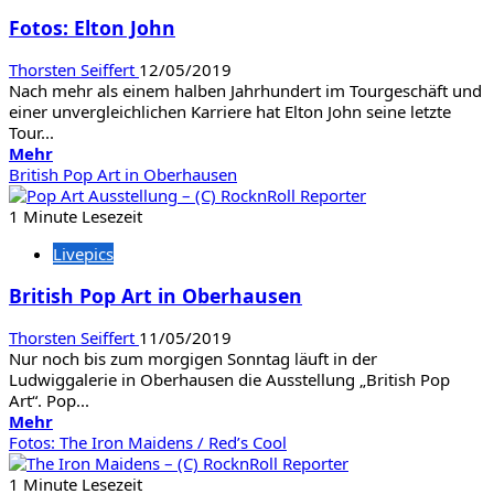
Hackett
Fotos: Elton John
Thorsten Seiffert
12/05/2019
Nach mehr als einem halben Jahrhundert im Tourgeschäft und
einer unvergleichlichen Karriere hat Elton John seine letzte
Tour...
Mehr
Mehr
Informationen
British Pop Art in Oberhausen
über
Fotos:
1 Minute Lesezeit
Elton
Livepics
John
British Pop Art in Oberhausen
Thorsten Seiffert
11/05/2019
Nur noch bis zum morgigen Sonntag läuft in der
Ludwiggalerie in Oberhausen die Ausstellung „British Pop
Art“. Pop...
Mehr
Mehr
Informationen
Fotos: The Iron Maidens / Red’s Cool
über
British
1 Minute Lesezeit