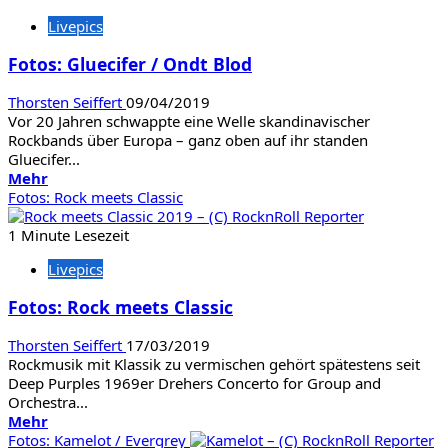
Battle
Livepics
Beast
/
Fotos: Gluecifer / Ondt Blod
Arion
Thorsten Seiffert
09/04/2019
Vor 20 Jahren schwappte eine Welle skandinavischer
Rockbands über Europa – ganz oben auf ihr standen
Gluecifer...
Mehr
Mehr
Informationen
Fotos: Rock meets Classic
über
Fotos:
1 Minute Lesezeit
Gluecifer
Livepics
/
Ondt
Fotos: Rock meets Classic
Blod
Thorsten Seiffert
17/03/2019
Rockmusik mit Klassik zu vermischen gehört spätestens seit
Deep Purples 1969er Drehers Concerto for Group and
Orchestra...
Mehr
Mehr
Informationen
Fotos: Kamelot / Evergrey