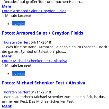
„Decades“ auf großer Tour und machen Halt in...
God
Mehr
Mehr
Informationen
Fotos: Armored Saint / Greydon Fields
über
1 Minute Lesezeit
Fotos:
Livepics
Nightwish
/
Fotos: Armored Saint / Greydon Fields
Beast
in
Thorsten Seiffert
04/11/2018
Black
Was für eine Band: Armored Saint spielen im Essener Turock
die ganze „Symbol of Salvation“ plus...
Mehr
Mehr
Informationen
Fotos: Michael Schenker Fest / Absolva
über
1 Minute Lesezeit
Fotos:
Livepics
Armored
Saint
Fotos: Michael Schenker Fest / Absolva
/
Greydon
Thorsten Seiffert
01/11/2018
Fields
Wenn Guitarhero Michael Schenker zum Fiedeln lädt, ist das
immer ein Fest. Das Michael Schenker Fest...
Mehr
Mehr