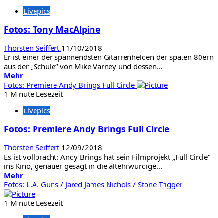
Fotos:
Livepics
Primal
Fear
Fotos: Tony MacAlpine
/
Riot
Thorsten Seiffert
11/10/2018
V
Er ist einer der spannendsten Gitarrenhelden der späten 80ern
/
aus der „Schule“ von Mike Varney und dessen...
Existance
Mehr
Mehr
Informationen
Fotos: Premiere Andy Brings Full Circle
über
1 Minute Lesezeit
Fotos:
Livepics
Tony
MacAlpine
Fotos: Premiere Andy Brings Full Circle
Thorsten Seiffert
12/09/2018
Es ist vollbracht: Andy Brings hat sein Filmprojekt „Full Circle“
ins Kino, genauer gesagt in die altehrwürdige...
Mehr
Mehr
Informationen
Fotos: L.A. Guns / Jared James Nichols / Stone Trigger
über
Fotos:
1 Minute Lesezeit
Premiere