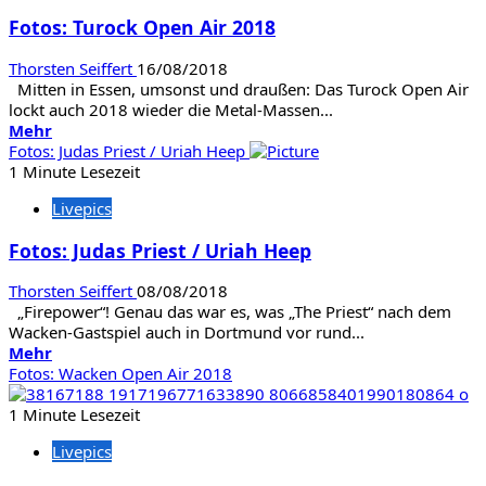
/
Fotos: Turock Open Air 2018
Baest
Thorsten Seiffert
16/08/2018
Mitten in Essen, umsonst und draußen: Das Turock Open Air
lockt auch 2018 wieder die Metal-Massen...
Mehr
Mehr
Informationen
Fotos: Judas Priest / Uriah Heep
über
1 Minute Lesezeit
Fotos:
Livepics
Turock
Open
Fotos: Judas Priest / Uriah Heep
Air
2018
Thorsten Seiffert
08/08/2018
„Firepower“! Genau das war es, was „The Priest“ nach dem
Wacken-Gastspiel auch in Dortmund vor rund...
Mehr
Mehr
Informationen
Fotos: Wacken Open Air 2018
über
Fotos:
1 Minute Lesezeit
Judas
Livepics
Priest
/