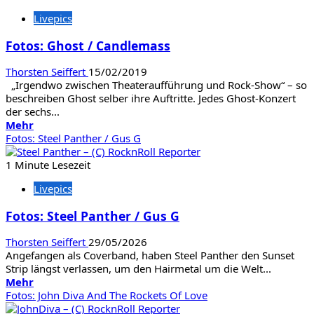
Fotos:
Livepics
Steven
Wilson
Fotos: Ghost / Candlemass
Thorsten Seiffert
15/02/2019
„Irgendwo zwischen Theateraufführung und Rock-Show“ – so
beschreiben Ghost selber ihre Auftritte. Jedes Ghost-Konzert
der sechs...
Mehr
Mehr
Informationen
Fotos: Steel Panther / Gus G
über
Fotos:
1 Minute Lesezeit
Ghost
Livepics
/
Candlemass
Fotos: Steel Panther / Gus G
Thorsten Seiffert
29/05/2026
Angefangen als Coverband, haben Steel Panther den Sunset
Strip längst verlassen, um den Hairmetal um die Welt...
Mehr
Mehr
Informationen
Fotos: John Diva And The Rockets Of Love
über