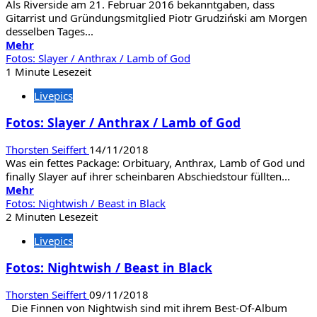
Als Riverside am 21. Februar 2016 bekanntgaben, dass
Riders
Gitarrist und Gründungsmitglied Piotr Grudziński am Morgen
desselben Tages...
Mehr
Mehr
Informationen
Fotos: Slayer / Anthrax / Lamb of God
über
1 Minute Lesezeit
Fotos:
Livepics
Riverside
/
Fotos: Slayer / Anthrax / Lamb of God
Mechanism
Thorsten Seiffert
14/11/2018
Was ein fettes Package: Orbituary, Anthrax, Lamb of God und
finally Slayer auf ihrer scheinbaren Abschiedstour füllten...
Mehr
Mehr
Informationen
Fotos: Nightwish / Beast in Black
über
2 Minuten Lesezeit
Fotos:
Livepics
Slayer
/
Fotos: Nightwish / Beast in Black
Anthrax
/
Thorsten Seiffert
09/11/2018
Lamb
Die Finnen von Nightwish sind mit ihrem Best-Of-Album
of