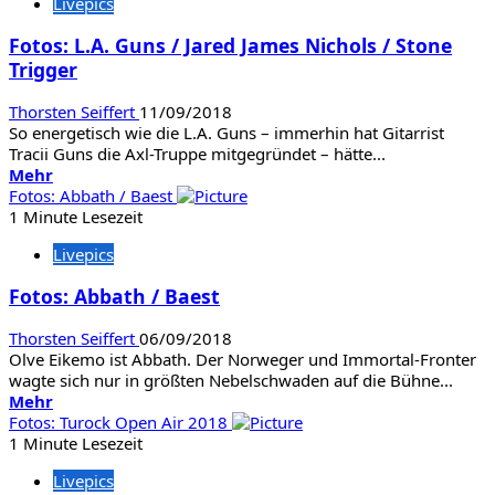
Livepics
Andy
Brings
Fotos: L.A. Guns / Jared James Nichols / Stone
Full
Trigger
Circle
Thorsten Seiffert
11/09/2018
So energetisch wie die L.A. Guns – immerhin hat Gitarrist
Tracii Guns die Axl-Truppe mitgegründet – hätte...
Mehr
Mehr
Informationen
Fotos: Abbath / Baest
über
1 Minute Lesezeit
Fotos:
Livepics
L.A.
Guns
Fotos: Abbath / Baest
/
Jared
Thorsten Seiffert
06/09/2018
James
Olve Eikemo ist Abbath. Der Norweger und Immortal-Fronter
Nichols
wagte sich nur in größten Nebelschwaden auf die Bühne...
/
Mehr
Mehr
Stone
Informationen
Fotos: Turock Open Air 2018
Trigger
über
1 Minute Lesezeit
Fotos:
Livepics
Abbath