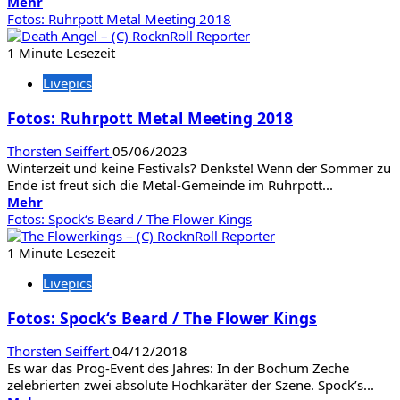
Mehr
Mehr
Informationen
Fotos: Ruhrpott Metal Meeting 2018
über
Fotos:
1 Minute Lesezeit
Kreator
Livepics
/
Dimmu
Fotos: Ruhrpott Metal Meeting 2018
Borgir
/
Thorsten Seiffert
05/06/2023
Hatebreed
Winterzeit und keine Festivals? Denkste! Wenn der Sommer zu
/
Ende ist freut sich die Metal-Gemeinde im Ruhrpott...
Bloodbath
Mehr
Mehr
Informationen
Fotos: Spock‘s Beard / The Flower Kings
über
Fotos:
1 Minute Lesezeit
Ruhrpott
Livepics
Metal
Meeting
Fotos: Spock‘s Beard / The Flower Kings
2018
Thorsten Seiffert
04/12/2018
Es war das Prog-Event des Jahres: In der Bochum Zeche
zelebrierten zwei absolute Hochkaräter der Szene. Spock’s...