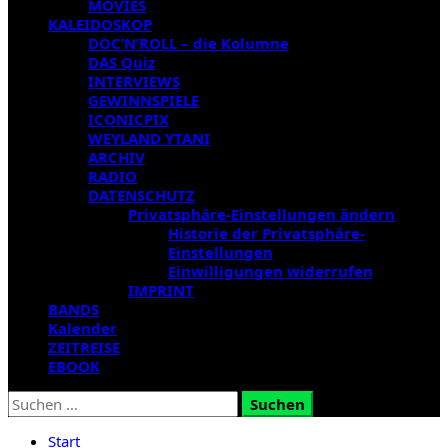
MOVIES
KALEIDOSKOP
DOC’N’ROLL – die Kolumne
DAS Quiz
INTERVIEWS
GEWINNSPIELE
ICONICPIX
WEYLAND YTANI
ARCHIV
RADIO
DATENSCHUTZ
Privatsphäre-Einstellungen ändern
Historie der Privatsphäre-
Einstellungen
Einwilligungen widerrufen
IMPRINT
BANDS
Kalender
ZEITREISE
EBOOK
Suchen
nach:
Start