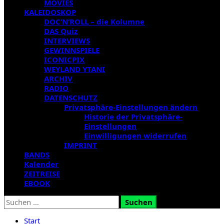
MOVIES
KALEIDOSKOP
DOC’N’ROLL – die Kolumne
DAS Quiz
INTERVIEWS
GEWINNSPIELE
ICONICPIX
WEYLAND YTANI
ARCHIV
RADIO
DATENSCHUTZ
Privatsphäre-Einstellungen ändern
Historie der Privatsphäre-
Einstellungen
Einwilligungen widerrufen
IMPRINT
BANDS
Kalender
ZEITREISE
EBOOK
Suchen
nach:
Start