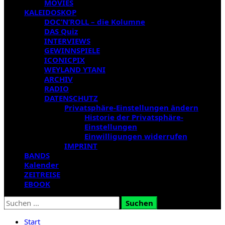
MOVIES
KALEIDOSKOP
DOC’N’ROLL – die Kolumne
DAS Quiz
INTERVIEWS
GEWINNSPIELE
ICONICPIX
WEYLAND YTANI
ARCHIV
RADIO
DATENSCHUTZ
Privatsphäre-Einstellungen ändern
Historie der Privatsphäre-
Einstellungen
Einwilligungen widerrufen
IMPRINT
BANDS
Kalender
ZEITREISE
EBOOK
Suchen
nach:
Start