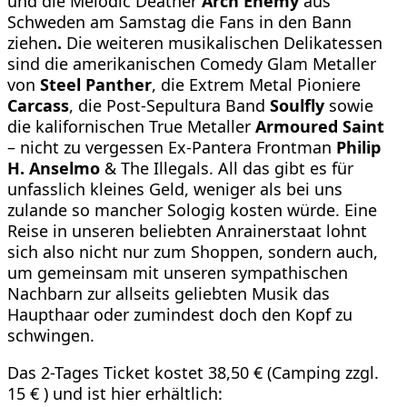
und die Melodic Deather
Arch Enemy
aus
Schweden am Samstag die Fans in den Bann
ziehen
.
Die weiteren musikalischen Delikatessen
sind die amerikanischen Comedy Glam Metaller
von
Steel Panther
, die Extrem Metal Pioniere
Carcass
, die Post-Sepultura Band
Soulfly
sowie
die kalifornischen True Metaller
Armoured Saint
– nicht zu vergessen Ex-Pantera Frontman
Philip
H. Anselmo
& The Illegals. All das gibt es für
unfasslich kleines Geld, weniger als bei uns
zulande so mancher Sologig kosten würde. Eine
Reise in unseren beliebten Anrainerstaat lohnt
sich also nicht nur zum Shoppen, sondern auch,
um gemeinsam mit unseren sympathischen
Nachbarn zur allseits geliebten Musik das
Haupthaar oder zumindest doch den Kopf zu
schwingen.
Das 2-Tages Ticket kostet 38,50 € (Camping zzgl.
15 € ) und ist hier erhältlich: