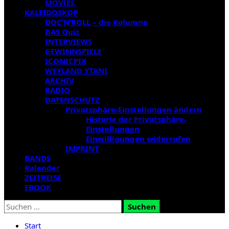
MOVIES
KALEIDOSKOP
DOC’N’ROLL – die Kolumne
DAS Quiz
INTERVIEWS
GEWINNSPIELE
ICONICPIX
WEYLAND YTANI
ARCHIV
RADIO
DATENSCHUTZ
Privatsphäre-Einstellungen ändern
Historie der Privatsphäre-
Einstellungen
Einwilligungen widerrufen
IMPRINT
BANDS
Kalender
ZEITREISE
EBOOK
Suchen
nach:
Start