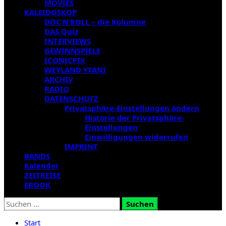
MOVIES
KALEIDOSKOP
DOC’N’ROLL – die Kolumne
DAS Quiz
INTERVIEWS
GEWINNSPIELE
ICONICPIX
WEYLAND YTANI
ARCHIV
RADIO
DATENSCHUTZ
Privatsphäre-Einstellungen ändern
Historie der Privatsphäre-
Einstellungen
Einwilligungen widerrufen
IMPRINT
BANDS
Kalender
ZEITREISE
EBOOK
Suchen
nach:
Start