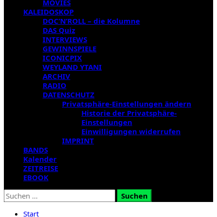
MOVIES
KALEIDOSKOP
DOC’N’ROLL – die Kolumne
DAS Quiz
INTERVIEWS
GEWINNSPIELE
ICONICPIX
WEYLAND YTANI
ARCHIV
RADIO
DATENSCHUTZ
Privatsphäre-Einstellungen ändern
Historie der Privatsphäre-
Einstellungen
Einwilligungen widerrufen
IMPRINT
BANDS
Kalender
ZEITREISE
EBOOK
Suchen
nach:
Start