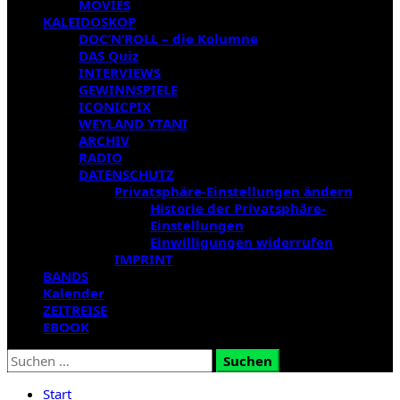
MOVIES
KALEIDOSKOP
DOC’N’ROLL – die Kolumne
DAS Quiz
INTERVIEWS
GEWINNSPIELE
ICONICPIX
WEYLAND YTANI
ARCHIV
RADIO
DATENSCHUTZ
Privatsphäre-Einstellungen ändern
Historie der Privatsphäre-
Einstellungen
Einwilligungen widerrufen
IMPRINT
BANDS
Kalender
ZEITREISE
EBOOK
Suchen
nach:
Start