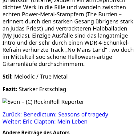
Johansson (Gitarre) zaubern ein atmosphörisch
dichtes Werk in die Rille und wandeln zwischen
echten Power-Metal-Stampfern (The Burden –
erinnert durch den starken Gesang übrigens stark
an Judas Priest) und vertrackteren Halbballaden
(My Judas). Einzige Ausfälle sind das langatmige
Intro und der sehr durch einen WDR 4-Schunkel-
Refrain verhunzte Track „No Mans Land“ , wo doch
im Mittelteil soo schöne Helloween-artige
Gitarrenläufe durchschimmern.
Stil:
Melodic / True Metal
Fazit:
Starker Erstschlag
Beitragsnavigation
Zurück:
Benedictum: Seasons of tragedy
Weiter:
Eric Clapton: Mein Leben
Andere Beiträge des Autors