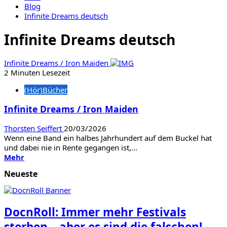
Blog
Infinite Dreams deutsch
Infinite Dreams deutsch
Infinite Dreams / Iron Maiden
2 Minuten Lesezeit
(Hör)Bücher
Infinite Dreams / Iron Maiden
Thorsten Seiffert
20/03/2026
Wenn eine Band ein halbes Jahrhundert auf dem Buckel hat
und dabei nie in Rente gegangen ist,...
Mehr
Mehr
Informationen
Neueste
über
Infinite
Dreams
/
DocnRoll: Immer mehr Festivals
Iron
Maiden
sterben – aber es sind die falschen!