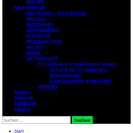
MOVIES
KALEIDOSKOP
DOC’N’ROLL – die Kolumne
DAS Quiz
INTERVIEWS
GEWINNSPIELE
ICONICPIX
WEYLAND YTANI
ARCHIV
RADIO
DATENSCHUTZ
Privatsphäre-Einstellungen ändern
Historie der Privatsphäre-
Einstellungen
Einwilligungen widerrufen
IMPRINT
BANDS
Kalender
ZEITREISE
EBOOK
Suchen
nach:
Start