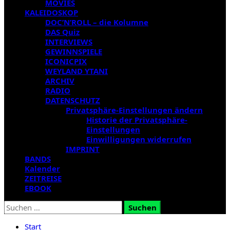
MOVIES
KALEIDOSKOP
DOC’N’ROLL – die Kolumne
DAS Quiz
INTERVIEWS
GEWINNSPIELE
ICONICPIX
WEYLAND YTANI
ARCHIV
RADIO
DATENSCHUTZ
Privatsphäre-Einstellungen ändern
Historie der Privatsphäre-
Einstellungen
Einwilligungen widerrufen
IMPRINT
BANDS
Kalender
ZEITREISE
EBOOK
Suchen
nach:
Start