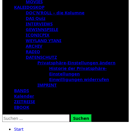
MOVIES
KALEIDOSKOP
DOC’N’ROLL – die Kolumne
DAS Quiz
INTERVIEWS
GEWINNSPIELE
ICONICPIX
WEYLAND YTANI
ARCHIV
RADIO
DATENSCHUTZ
Privatsphäre-Einstellungen ändern
Historie der Privatsphäre-
Einstellungen
Einwilligungen widerrufen
IMPRINT
BANDS
Kalender
ZEITREISE
EBOOK
Suchen
nach:
Start