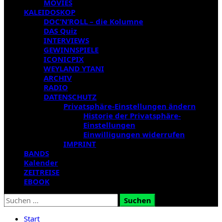
MOVIES
KALEIDOSKOP
DOC’N’ROLL – die Kolumne
DAS Quiz
INTERVIEWS
GEWINNSPIELE
ICONICPIX
WEYLAND YTANI
ARCHIV
RADIO
DATENSCHUTZ
Privatsphäre-Einstellungen ändern
Historie der Privatsphäre-
Einstellungen
Einwilligungen widerrufen
IMPRINT
BANDS
Kalender
ZEITREISE
EBOOK
Suchen
nach:
Start