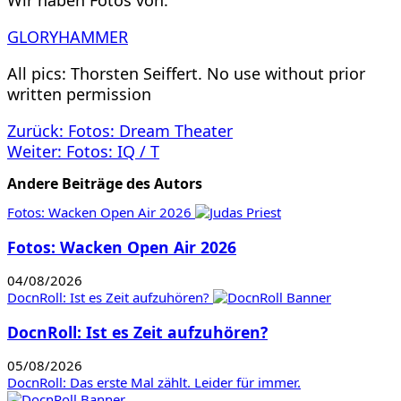
Wir haben Fotos von:
GLORYHAMMER
All pics: Thorsten Seiffert. No use without prior
written permission
Beitragsnavigation
Zurück:
Fotos: Dream Theater
Weiter:
Fotos: IQ / T
Andere Beiträge des Autors
Fotos: Wacken Open Air 2026
Fotos: Wacken Open Air 2026
04/08/2026
DocnRoll: Ist es Zeit aufzuhören?
DocnRoll: Ist es Zeit aufzuhören?
05/08/2026
DocnRoll: Das erste Mal zählt. Leider für immer.