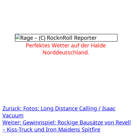
Perfektes Wetter auf der Halde
Norddeutschland.
Beitragsnavigation
Zurück:
Fotos: Long Distance Calling / Isaac
Vacuum
Weiter:
Gewinnspiel: Rockige Bausätze von Revell
– Kiss-Truck und Iron Maidens Spitfire