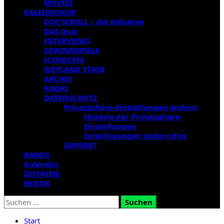
MOVIES
KALEIDOSKOP
DOC’N’ROLL – die Kolumne
DAS Quiz
INTERVIEWS
GEWINNSPIELE
ICONICPIX
WEYLAND YTANI
ARCHIV
RADIO
DATENSCHUTZ
Privatsphäre-Einstellungen ändern
Historie der Privatsphäre-
Einstellungen
Einwilligungen widerrufen
IMPRINT
BANDS
Kalender
ZEITREISE
EBOOK
Suchen
nach:
Start