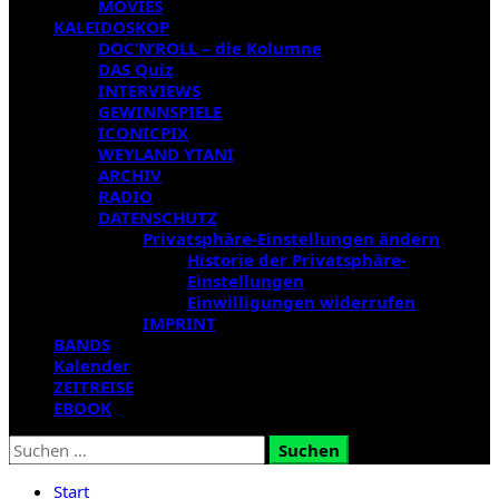
MOVIES
KALEIDOSKOP
DOC’N’ROLL – die Kolumne
DAS Quiz
INTERVIEWS
GEWINNSPIELE
ICONICPIX
WEYLAND YTANI
ARCHIV
RADIO
DATENSCHUTZ
Privatsphäre-Einstellungen ändern
Historie der Privatsphäre-
Einstellungen
Einwilligungen widerrufen
IMPRINT
BANDS
Kalender
ZEITREISE
EBOOK
Suchen
nach:
Start