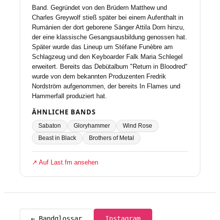
Band. Gegründet von den Brüdern Matthew und
Charles Greywolf stieß später bei einem Aufenthalt in
Rumänien der dort geborene Sänger Attila Dorn hinzu,
der eine klassische Gesangsausbildung genossen hat.
Später wurde das Lineup um Stéfane Funèbre am
Schlagzeug und den Keyboarder Falk Maria Schlegel
erweitert. Bereits das Debütalbum "Return in Bloodred"
wurde von dem bekannten Produzenten Fredrik
Nordström aufgenommen, der bereits In Flames und
Hammerfall produziert hat.
ÄHNLICHE BANDS
Sabaton
Gloryhammer
Wind Rose
Beast in Black
Brothers of Metal
↗ Auf Last.fm ansehen
← Bandglossar
Instagram