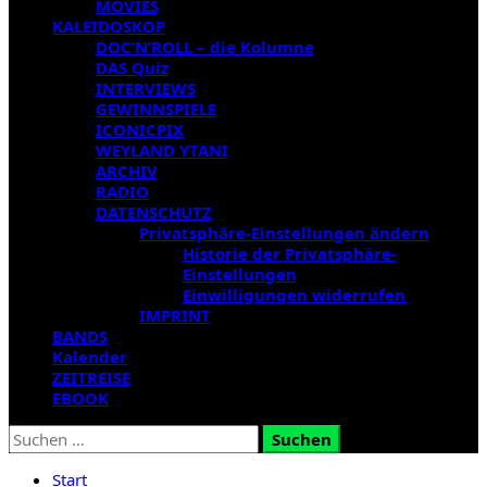
MOVIES
KALEIDOSKOP
DOC’N’ROLL – die Kolumne
DAS Quiz
INTERVIEWS
GEWINNSPIELE
ICONICPIX
WEYLAND YTANI
ARCHIV
RADIO
DATENSCHUTZ
Privatsphäre-Einstellungen ändern
Historie der Privatsphäre-
Einstellungen
Einwilligungen widerrufen
IMPRINT
BANDS
Kalender
ZEITREISE
EBOOK
Suchen
nach:
Start