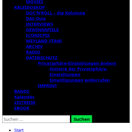
MOVIES
KALEIDOSKOP
DOC’N’ROLL – die Kolumne
DAS Quiz
INTERVIEWS
GEWINNSPIELE
ICONICPIX
WEYLAND YTANI
ARCHIV
RADIO
DATENSCHUTZ
Privatsphäre-Einstellungen ändern
Historie der Privatsphäre-
Einstellungen
Einwilligungen widerrufen
IMPRINT
BANDS
Kalender
ZEITREISE
EBOOK
Suchen
nach:
Start