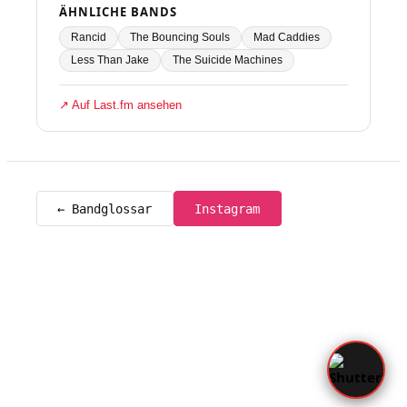
ÄHNLICHE BANDS
Rancid
The Bouncing Souls
Mad Caddies
Less Than Jake
The Suicide Machines
↗ Auf Last.fm ansehen
← Bandglossar
Instagram