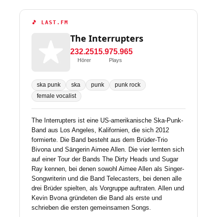
🎵 LAST.FM
The Interrupters
232.251
5.975.965
Hörer
Plays
ska punk
ska
punk
punk rock
female vocalist
The Interrupters ist eine US-amerikanische Ska-Punk-
Band aus Los Angeles, Kalifornien, die sich 2012
formierte. Die Band besteht aus dem Brüder-Trio
Bivona und Sängerin Aimee Allen. Die vier lernten sich
auf einer Tour der Bands The Dirty Heads und Sugar
Ray kennen, bei denen sowohl Aimee Allen als Singer-
Songwriterin und die Band Telecasters, bei denen alle
drei Brüder spielten, als Vorgruppe auftraten. Allen und
Kevin Bvona gründeten die Band als erste und
schrieben die ersten gemeinsamen Songs.