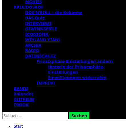
MOVIES
KALEIDOSKOP
DOC’N’ROLL – die Kolumne
DAS Quiz
INTERVIEWS
GEWINNSPIELE
ICONICPIX
WEYLAND YTANI
ARCHIV
RADIO
DATENSCHUTZ
Privatsphäre-Einstellungen ändern
Historie der Privatsphäre-
Einstellungen
Einwilligungen widerrufen
IMPRINT
BANDS
Kalender
ZEITREISE
EBOOK
Suchen
nach:
Start