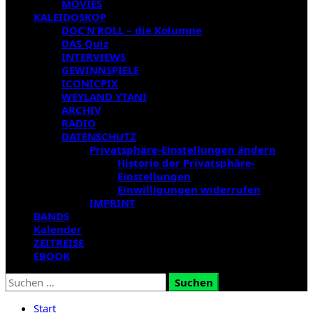
MOVIES
KALEIDOSKOP
DOC’N’ROLL – die Kolumne
DAS Quiz
INTERVIEWS
GEWINNSPIELE
ICONICPIX
WEYLAND YTANI
ARCHIV
RADIO
DATENSCHUTZ
Privatsphäre-Einstellungen ändern
Historie der Privatsphäre-
Einstellungen
Einwilligungen widerrufen
IMPRINT
BANDS
Kalender
ZEITREISE
EBOOK
Suchen
nach:
Start