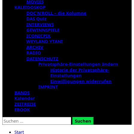
MOVIES
KALEIDOSKOP
DOC’N’ROLL – die Kolumne
DAS Quiz
INTERVIEWS
GEWINNSPIELE
ICONICPIX
WEYLAND YTANI
ARCHIV
RADIO
DATENSCHUTZ
Privatsphäre-Einstellungen ändern
Historie der Privatsphäre-
Einstellungen
Einwilligungen widerrufen
IMPRINT
BANDS
Kalender
ZEITREISE
EBOOK
Suchen
nach:
Start