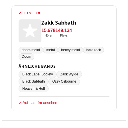
🎵 LAST.FM
Zakk Sabbath
15.678
149.134
Hörer
Plays
doom metal
metal
heavy metal
hard rock
Doom
ÄHNLICHE BANDS
Black Label Society
Zakk Wylde
Black Sabbath
Ozzy Osbourne
Heaven & Hell
↗ Auf Last.fm ansehen