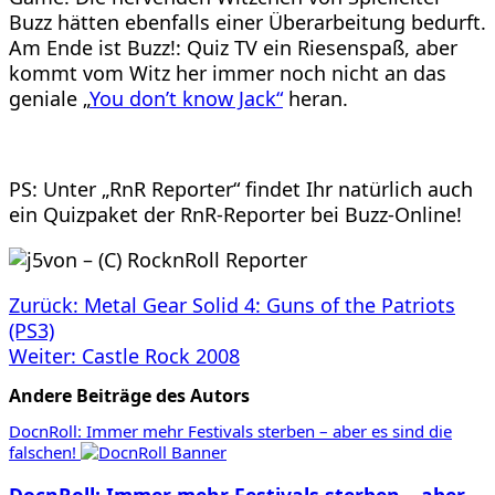
Buzz hätten ebenfalls einer Überarbeitung bedurft.
Am Ende ist Buzz!: Quiz TV ein Riesenspaß, aber
kommt vom Witz her immer noch nicht an das
geniale „
You don’t know Jack“
heran.
PS: Unter „
RnR Reporter“ findet Ihr natürlich auch
ein Quizpaket der RnR-Reporter bei Buzz-Online!
Beitragsnavigation
Zurück:
Metal Gear Solid 4: Guns of the Patriots
(PS3)
Weiter:
Castle Rock 2008
Andere Beiträge des Autors
DocnRoll: Immer mehr Festivals sterben – aber es sind die
falschen!
DocnRoll: Immer mehr Festivals sterben – aber