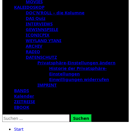
MOVIES
KALEIDOSKOP
DOC’N’ROLL – die Kolumne
DAS Quiz
INTERVIEWS
GEWINNSPIELE
ICONICPIX
WEYLAND YTANI
ARCHIV
RADIO
DATENSCHUTZ
Privatsphäre-Einstellungen ändern
Historie der Privatsphäre-
Einstellungen
Einwilligungen widerrufen
IMPRINT
BANDS
Kalender
ZEITREISE
EBOOK
Suchen
nach:
Start