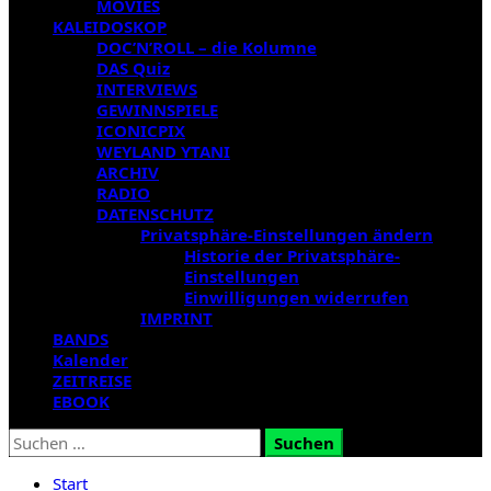
MOVIES
KALEIDOSKOP
DOC’N’ROLL – die Kolumne
DAS Quiz
INTERVIEWS
GEWINNSPIELE
ICONICPIX
WEYLAND YTANI
ARCHIV
RADIO
DATENSCHUTZ
Privatsphäre-Einstellungen ändern
Historie der Privatsphäre-
Einstellungen
Einwilligungen widerrufen
IMPRINT
BANDS
Kalender
ZEITREISE
EBOOK
Suchen
nach:
Start