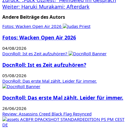
Beitragsnavigation
Zurück:
„Fuck Ozzfest!“ Hellfueled im Gespräch
Weiter:
Haruki Murakami: Afterdark
Andere Beiträge des Autors
Fotos: Wacken Open Air 2026
Fotos: Wacken Open Air 2026
04/08/2026
DocnRoll: Ist es Zeit aufzuhören?
DocnRoll: Ist es Zeit aufzuhören?
05/08/2026
DocnRoll: Das erste Mal zählt. Leider für immer.
DocnRoll: Das erste Mal zählt. Leider für immer.
26/06/2026
Review: Assassins Creed Black Flag Resynced