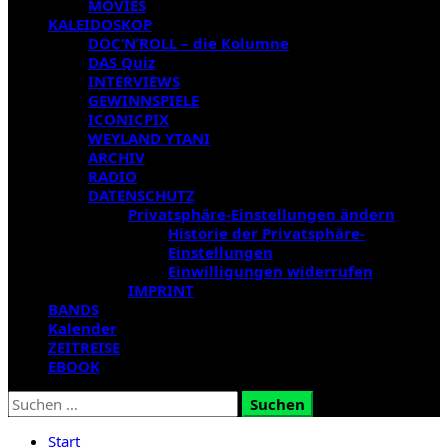
MOVIES
KALEIDOSKOP
DOC’N’ROLL – die Kolumne
DAS Quiz
INTERVIEWS
GEWINNSPIELE
ICONICPIX
WEYLAND YTANI
ARCHIV
RADIO
DATENSCHUTZ
Privatsphäre-Einstellungen ändern
Historie der Privatsphäre-
Einstellungen
Einwilligungen widerrufen
IMPRINT
BANDS
Kalender
ZEITREISE
EBOOK
Suchen
nach:
Start