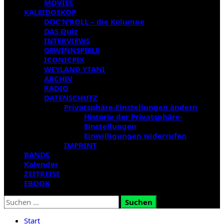
MOVIES
KALEIDOSKOP
DOC’N’ROLL – die Kolumne
DAS Quiz
INTERVIEWS
GEWINNSPIELE
ICONICPIX
WEYLAND YTANI
ARCHIV
RADIO
DATENSCHUTZ
Privatsphäre-Einstellungen ändern
Historie der Privatsphäre-
Einstellungen
Einwilligungen widerrufen
IMPRINT
BANDS
Kalender
ZEITREISE
EBOOK
Suchen
nach:
Start