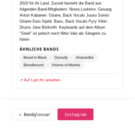
2010 für ihr Land. Zurzeit besteht die Band aus
folgenden Band-Mitgliedern: Noora Louhimo: Gesang
Anton Kabanen: Gitarre, Back Vocals Juuso Soinio:
Gitarre Eero Sipilä: Bass, Back Vocals Pyry Vikki:
Drums Jane Börkroth: Keyboards auf dem Album
"Steel" ist jedoch noch Nitte Valo als Sängerin zu
hören
ÄHNLICHE BANDS
Beast in Black
Dynazty
Amaranthe
Bloodbound
Visions of Atlantis
↗ Auf Last.fm ansehen
← Bandglossar
Instagram