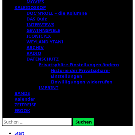
MOVIES
KALEIDOSKOP
DOC’N’ROLL – die Kolumne
DAS Quiz
INTERVIEWS
GEWINNSPIELE
ICONICPIX
WEYLAND YTANI
ARCHIV
RADIO
DATENSCHUTZ
Privatsphäre-Einstellungen ändern
Historie der Privatsphäre-
Einstellungen
Einwilligungen widerrufen
IMPRINT
BANDS
Kalender
ZEITREISE
EBOOK
Suchen
nach:
Start