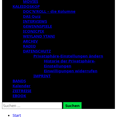
MOVIES
KALEIDOSKOP
DOC’N’ROLL – die Kolumne
DAS Quiz
INTERVIEWS
GEWINNSPIELE
ICONICPIX
WEYLAND YTANI
ARCHIV
RADIO
DATENSCHUTZ
Privatsphäre-Einstellungen ändern
Historie der Privatsphäre-
Einstellungen
Einwilligungen widerrufen
IMPRINT
BANDS
Kalender
ZEITREISE
EBOOK
Suchen
nach:
Start