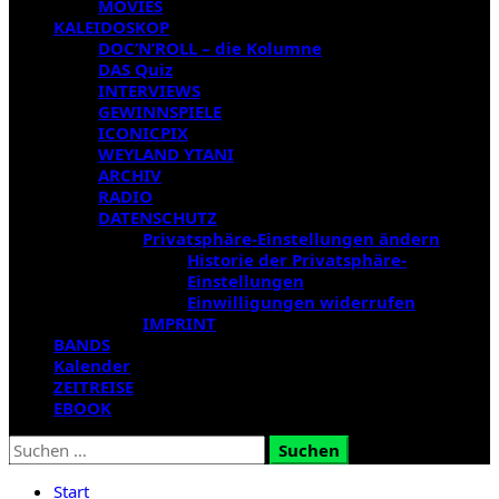
MOVIES
KALEIDOSKOP
DOC’N’ROLL – die Kolumne
DAS Quiz
INTERVIEWS
GEWINNSPIELE
ICONICPIX
WEYLAND YTANI
ARCHIV
RADIO
DATENSCHUTZ
Privatsphäre-Einstellungen ändern
Historie der Privatsphäre-
Einstellungen
Einwilligungen widerrufen
IMPRINT
BANDS
Kalender
ZEITREISE
EBOOK
Suchen
nach:
Start