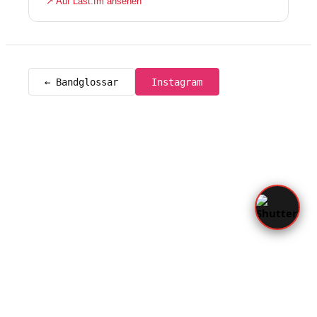
↗ Auf Last.fm ansehen
← Bandglossar
Instagram