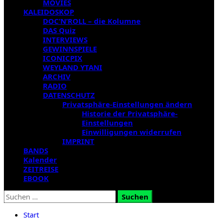
MOVIES
KALEIDOSKOP
DOC’N’ROLL – die Kolumne
DAS Quiz
INTERVIEWS
GEWINNSPIELE
ICONICPIX
WEYLAND YTANI
ARCHIV
RADIO
DATENSCHUTZ
Privatsphäre-Einstellungen ändern
Historie der Privatsphäre-
Einstellungen
Einwilligungen widerrufen
IMPRINT
BANDS
Kalender
ZEITREISE
EBOOK
Suchen
nach:
Start