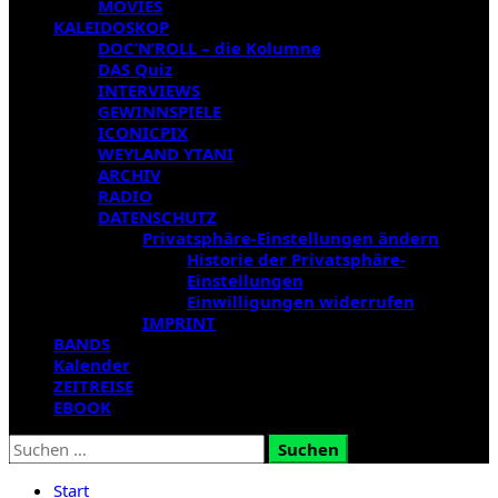
MOVIES
KALEIDOSKOP
DOC’N’ROLL – die Kolumne
DAS Quiz
INTERVIEWS
GEWINNSPIELE
ICONICPIX
WEYLAND YTANI
ARCHIV
RADIO
DATENSCHUTZ
Privatsphäre-Einstellungen ändern
Historie der Privatsphäre-
Einstellungen
Einwilligungen widerrufen
IMPRINT
BANDS
Kalender
ZEITREISE
EBOOK
Suchen
nach:
Start