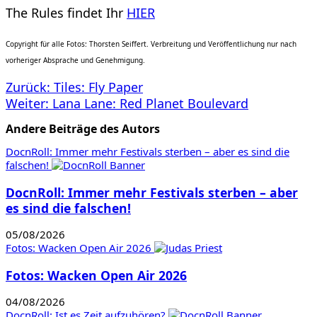
The Rules findet Ihr
HIER
Copyright für alle Fotos: Thorsten Seiffert. Verbreitung und Veröffentlichung nur nach
vorheriger Absprache und Genehmigung.
Beitragsnavigation
Zurück:
Tiles: Fly Paper
Weiter:
Lana Lane: Red Planet Boulevard
Andere Beiträge des Autors
DocnRoll: Immer mehr Festivals sterben – aber es sind die
falschen!
DocnRoll: Immer mehr Festivals sterben – aber
es sind die falschen!
05/08/2026
Fotos: Wacken Open Air 2026
Fotos: Wacken Open Air 2026
04/08/2026
DocnRoll: Ist es Zeit aufzuhören?