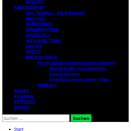
MOVIES
KALEIDOSKOP
DOC’N’ROLL – die Kolumne
DAS Quiz
INTERVIEWS
GEWINNSPIELE
ICONICPIX
WEYLAND YTANI
ARCHIV
RADIO
DATENSCHUTZ
Privatsphäre-Einstellungen ändern
Historie der Privatsphäre-
Einstellungen
Einwilligungen widerrufen
IMPRINT
BANDS
Kalender
ZEITREISE
EBOOK
Suchen
nach:
Start