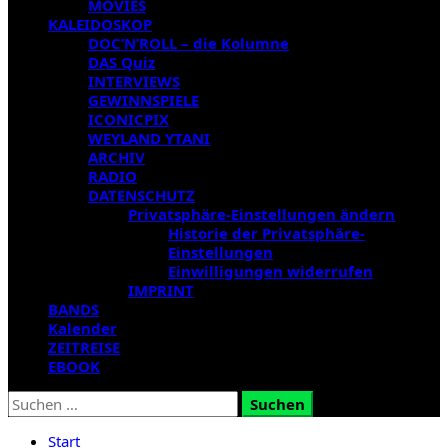
MOVIES
KALEIDOSKOP
DOC’N’ROLL – die Kolumne
DAS Quiz
INTERVIEWS
GEWINNSPIELE
ICONICPIX
WEYLAND YTANI
ARCHIV
RADIO
DATENSCHUTZ
Privatsphäre-Einstellungen ändern
Historie der Privatsphäre-
Einstellungen
Einwilligungen widerrufen
IMPRINT
BANDS
Kalender
ZEITREISE
EBOOK
Suchen
nach:
Start