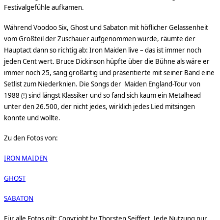
Festivalgefühle aufkamen.
Während Voodoo Six, Ghost und Sabaton mit höflicher Gelassenheit
vom Großteil der Zuschauer aufgenommen wurde, räumte der
Hauptact dann so richtig ab: Iron Maiden live – das ist immer noch
jeden Cent wert. Bruce Dickinson hüpfte über die Bühne als wäre er
immer noch 25, sang großartig und präsentierte mit seiner Band eine
Setlist zum Niederknien. Die Songs der Maiden England-Tour von
1988 (!) sind längst Klassiker und so fand sich kaum ein Metalhead
unter den 26.500, der nicht jedes, wirklich jedes Lied mitsingen
konnte und wollte.
Zu den Fotos von:
IRON MAIDEN
GHOST
SABATON
Für alle Fotos gilt: Copyright by Thorsten Seiffert. Jede Nutzung nur