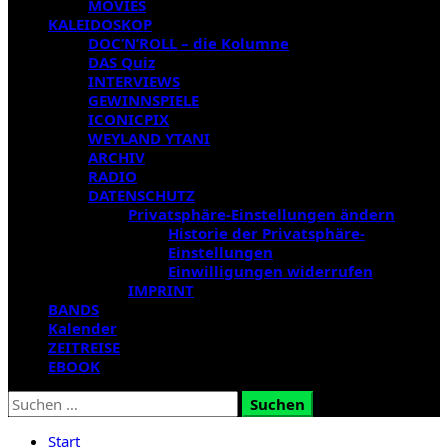
MOVIES
KALEIDOSKOP
DOC’N’ROLL – die Kolumne
DAS Quiz
INTERVIEWS
GEWINNSPIELE
ICONICPIX
WEYLAND YTANI
ARCHIV
RADIO
DATENSCHUTZ
Privatsphäre-Einstellungen ändern
Historie der Privatsphäre-
Einstellungen
Einwilligungen widerrufen
IMPRINT
BANDS
Kalender
ZEITREISE
EBOOK
Suchen
nach:
Start