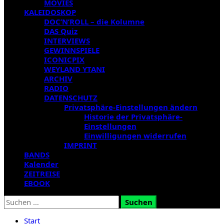
MOVIES
KALEIDOSKOP
DOC’N’ROLL – die Kolumne
DAS Quiz
INTERVIEWS
GEWINNSPIELE
ICONICPIX
WEYLAND YTANI
ARCHIV
RADIO
DATENSCHUTZ
Privatsphäre-Einstellungen ändern
Historie der Privatsphäre-
Einstellungen
Einwilligungen widerrufen
IMPRINT
BANDS
Kalender
ZEITREISE
EBOOK
Suchen
nach:
Start