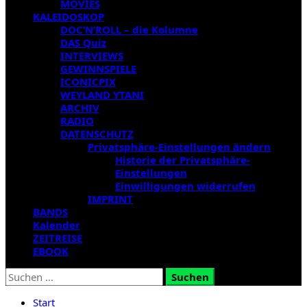
MOVIES
KALEIDOSKOP
DOC’N’ROLL – die Kolumne
DAS Quiz
INTERVIEWS
GEWINNSPIELE
ICONICPIX
WEYLAND YTANI
ARCHIV
RADIO
DATENSCHUTZ
Privatsphäre-Einstellungen ändern
Historie der Privatsphäre-
Einstellungen
Einwilligungen widerrufen
IMPRINT
BANDS
Kalender
ZEITREISE
EBOOK
Suchen
nach:
Start